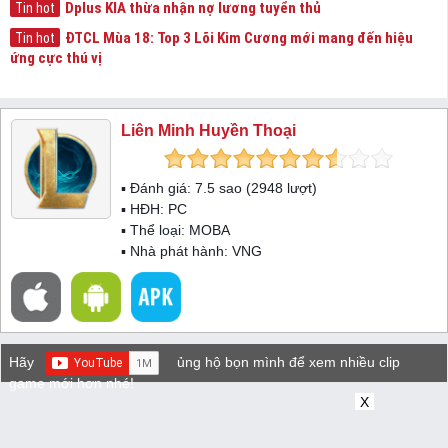
Dplus KIA thừa nhận nợ lương tuyển thủ
Tin hot
ĐTCL Mùa 18: Top 3 Lõi Kim Cương mới mang đến hiệu
Tin hot
ứng cực thú vị
Liên Minh Huyền Thoại
▪ Đánh giá:
7.5
sao (
2948
lượt)
▪ HĐH:
PC
▪ Thể loại:
MOBA
▪ Nhà phát hành: VNG
Hãy
ủng hộ bọn mình để xem nhiều clip
game mới hơn nhé!
X