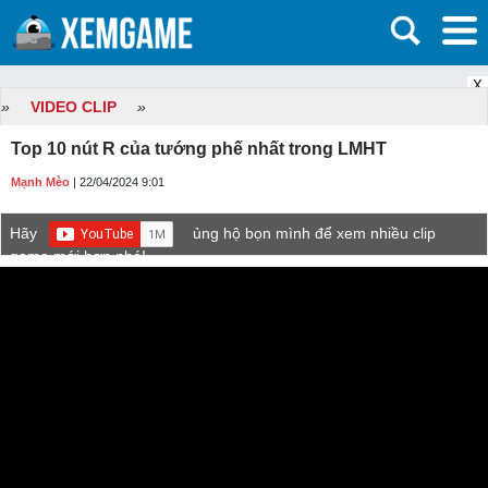
X
»
VIDEO CLIP
»
Top 10 nút R của tướng phế nhất trong LMHT
Mạnh Mèo
| 22/04/2024 9:01
Hãy
ủng hộ bọn mình để xem nhiều clip
game mới hơn nhé!