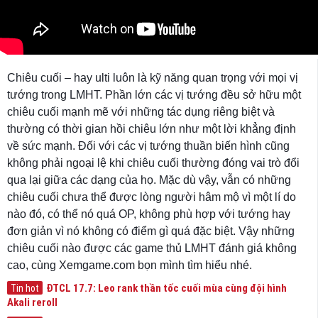
Chiêu cuối – hay ulti luôn là kỹ năng quan trọng với mọi vị
tướng trong LMHT. Phần lớn các vị tướng đều sở hữu một
chiêu cuối mạnh mẽ với những tác dụng riêng biệt và
thường có thời gian hồi chiêu lớn như một lời khẳng định
về sức mạnh. Đối với các vị tướng thuần biến hình cũng
không phải ngoại lệ khi chiêu cuối thường đóng vai trò đổi
qua lại giữa các dạng của họ. Mặc dù vậy, vẫn có những
chiêu cuối chưa thể được lòng người hâm mộ vì một lí do
nào đó, có thể nó quá OP, không phù hợp với tướng hay
đơn giản vì nó không có điểm gì quá đặc biệt. Vậy những
chiêu cuối nào được các game thủ LMHT đánh giá không
cao, cùng Xemgame.com bọn mình tìm hiểu nhé.
ĐTCL 17.7: Leo rank thần tốc cuối mùa cùng đội hình
Tin hot
Akali reroll