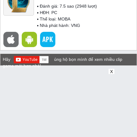
▪ Đánh giá:
7.5
sao (
2948
lượt)
▪ HĐH:
PC
▪ Thể loại:
MOBA
▪ Nhà phát hành: VNG
Hãy
ủng hộ bọn mình để xem nhiều clip
game mới hơn nhé!
X