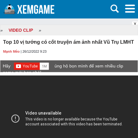
X
»
VIDEO CLIP
»
Top 10 vị tướng có cốt truyện ám ảnh nhất Vũ Trụ LMHT
Mạnh Mèo
| 26/12/2022 9:23
Hãy
ủng hộ bọn mình để xem nhiều clip
game mới hơn nhé!