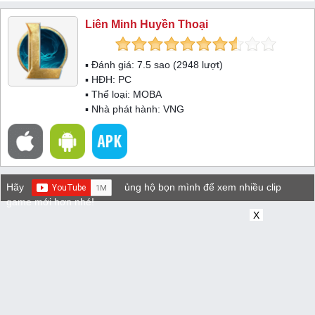
Liên Minh Huyền Thoại
▪ Đánh giá:
7.5
sao (
2948
lượt)
▪ HĐH:
PC
▪ Thể loại:
MOBA
▪ Nhà phát hành: VNG
Hãy
ủng hộ bọn mình để xem nhiều clip
game mới hơn nhé!
X