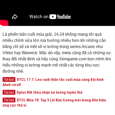
Là phiên bản cuối mùa giải, 14.24 không mang tới quá
nhiều chỉnh sửa lớn mà hướng nhiều hơn tới những cân
bằng chỉ số và một số vị tướng trong series Arcane như
Viktor hay Warwick. Mặc dù vậy, meta cũng đã có những sự
thay đổi nhất định và hãy cùng Xemgame.com bọn mình tìm
hiểu những vị tướng mạnh mẽ nhất các từng khu vực
đường nhé.
ĐTCL 17.7: Leo rank thần tốc cuối mùa cùng đội hình
Tin hot
Akali reroll
Dplus KIA thừa nhận nợ lương tuyển thủ
Tin hot
ĐTCL Mùa 18: Top 3 Lõi Kim Cương mới mang đến hiệu
Tin hot
ứng cực thú vị