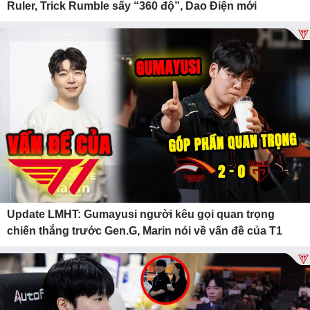
Ruler, Trick Rumble sấy “360 độ”, Dao Điện mới
Update LMHT: Gumayusi người kêu gọi quan trọng
chiến thắng trước Gen.G, Marin nói về vấn đề của T1