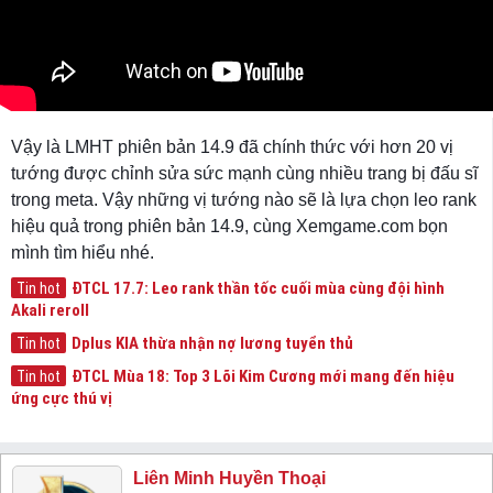
Vậy là LMHT phiên bản 14.9 đã chính thức với hơn 20 vị
tướng được chỉnh sửa sức mạnh cùng nhiều trang bị đấu sĩ
trong meta. Vậy những vị tướng nào sẽ là lựa chọn leo rank
hiệu quả trong phiên bản 14.9, cùng Xemgame.com bọn
mình tìm hiểu nhé.
ĐTCL 17.7: Leo rank thần tốc cuối mùa cùng đội hình
Tin hot
Akali reroll
Dplus KIA thừa nhận nợ lương tuyển thủ
Tin hot
ĐTCL Mùa 18: Top 3 Lõi Kim Cương mới mang đến hiệu
Tin hot
ứng cực thú vị
Liên Minh Huyền Thoại