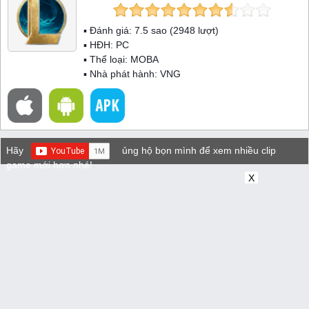
▪ Đánh giá:
7.5
sao (
2948
lượt)
▪ HĐH:
PC
▪ Thể loại:
MOBA
▪ Nhà phát hành: VNG
Hãy
ủng hộ bọn mình để xem nhiều clip
game mới hơn nhé!
X