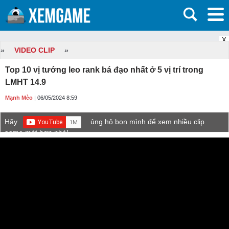
X
»
VIDEO CLIP
»
Top 10 vị tướng leo rank bá đạo nhất ở 5 vị trí trong
LMHT 14.9
Mạnh Mèo
| 06/05/2024 8:59
Hãy
ủng hộ bọn mình để xem nhiều clip
game mới hơn nhé!