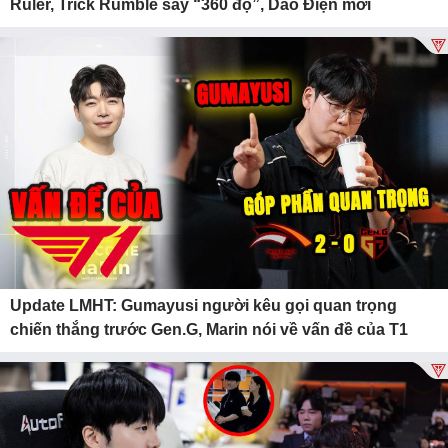
Ruler, Trick Rumble sấy “360 độ”, Dao Điện mới
Update LMHT: Gumayusi người kêu gọi quan trọng
chiến thắng trước Gen.G, Marin nói về vấn đề của T1