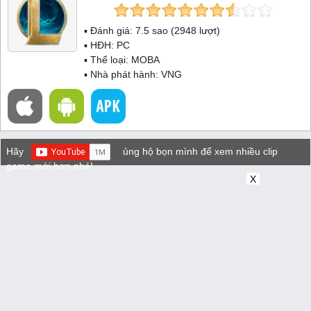
▪ Đánh giá:
7.5
sao (
2948
lượt)
▪ HĐH:
PC
▪ Thể loại:
MOBA
▪ Nhà phát hành: VNG
Hãy
ủng hộ bọn mình để xem nhiều clip
game mới hơn nhé!
X