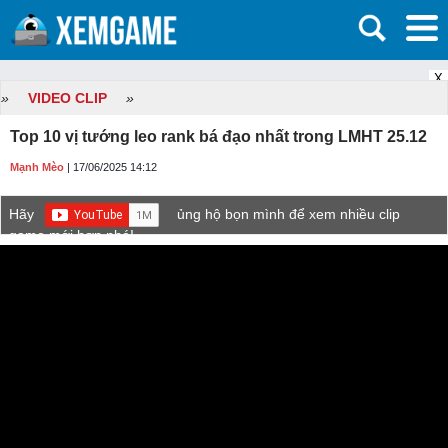
X
»
VIDEO CLIP
»
Top 10 vị tướng leo rank bá đạo nhất trong LMHT 25.12
Mạnh Mèo
| 17/06/2025 14:12
Hãy
ủng hộ bọn mình để xem nhiều clip
game mới hơn nhé!