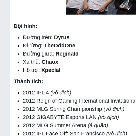
Đội hình:
Đường trên:
Dyrus
Đi rừng:
TheOddOne
Đường giữa:
Reginald
Xạ thủ:
Chaox
Hỗ trợ:
Xpecial
Thành tích:
2012 IPL 4
(vô địch)
2012 Reign of Gaming International Invitationa
2012 MLG Spring Championship
(vô địch)
2012 GIGABYTE Esports LAN
(vô địch)
2012 MLG Summer Arena
(á quân)
2012 IPL Face Off: San Francisco
(vô địch)