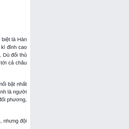
 biệt là Hàn
 kì đỉnh cao
. Dù đối thủ
tới cả châu
nổi bật nhất
ính là người
 đối phương,
c, nhưng đội