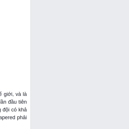
 giới, và là
ần đầu tiên
g đội có khả
apered phải