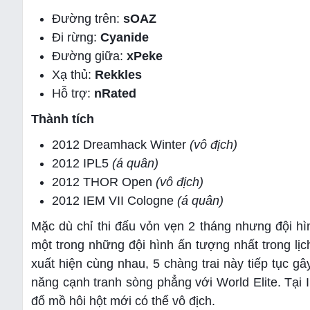
Đường trên:
sOAZ
Đi rừng:
Cyanide
Đường giữa:
xPeke
Xạ thủ:
Rekkles
Hỗ trợ:
nRated
Thành tích
2012 Dreamhack Winter
(vô địch)
2012 IPL5
(á quân)
2012 THOR Open
(vô địch)
2012 IEM VII Cologne
(á quân)
Mặc dù chỉ thi đấu vỏn vẹn 2 tháng nhưng đội hìn
một trong những đội hình ấn tượng nhất trong l
xuất hiện cùng nhau, 5 chàng trai này tiếp tục g
năng cạnh tranh sòng phẳng với World Elite. Tại
đổ mồ hôi hột mới có thể vô địch.