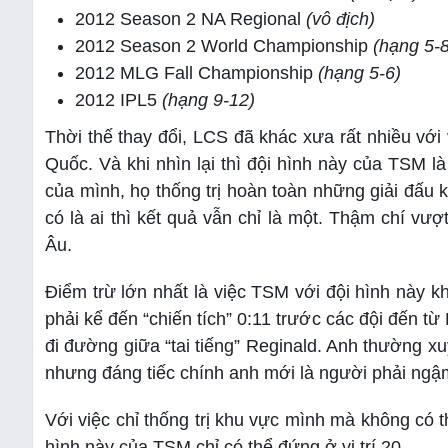
2012 Season 2 NA Regional
(vô địch)
2012 Season 2 World Championship
(hạng 5-8
2012 MLG Fall Championship
(hạng 5-6)
2012 IPL5
(hạng 9-12)
Thời thế thay đổi, LCS đã khác xưa rất nhiều với
Quốc. Và khi nhìn lại thì đội hình này của TSM là
của mình, họ thống trị hoàn toàn những giải đấu kh
có là ai thì kết quả vẫn chỉ là một. Thậm chí v
Âu.
Điểm trừ lớn nhất là việc TSM với đội hình này k
phải kể đến “chiến tích” 0:11 trước các đội đến t
đi đường giữa “tai tiếng” Reginald. Anh thường x
nhưng đáng tiếc chính anh mới là người phải ngậm
Với việc chỉ thống trị khu vực mình mà không có t
hình này của TSM chỉ có thể đứng ở vị trí 20.