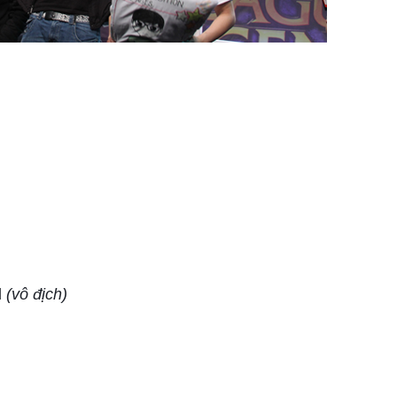
l
(vô địch)