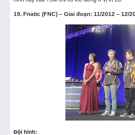
19. Fnatic (FNC) – Giai đoạn: 11/2012 – 12/2
Đội hình: