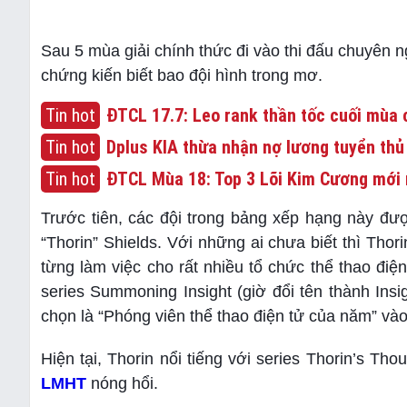
Sau 5 mùa giải chính thức đi vào thi đấu chuyên n
chứng kiến biết bao đội hình trong mơ.
Tin hot
ĐTCL 17.7: Leo rank thần tốc cuối mùa c
Tin hot
Dplus KIA thừa nhận nợ lương tuyển thủ
Tin hot
ĐTCL Mùa 18: Top 3 Lõi Kim Cương mới 
Trước tiên, các đội trong bảng xếp hạng này đư
“Thorin” Shields. Với những ai chưa biết thì Thori
từng làm việc cho rất nhiều tổ chức thể thao điện
series Summoning Insight (giờ đổi tên thành In
chọn là “Phóng viên thể thao điện tử của năm” và
Hiện tại, Thorin nổi tiếng với series Thorin’s 
LMHT
nóng hổi.