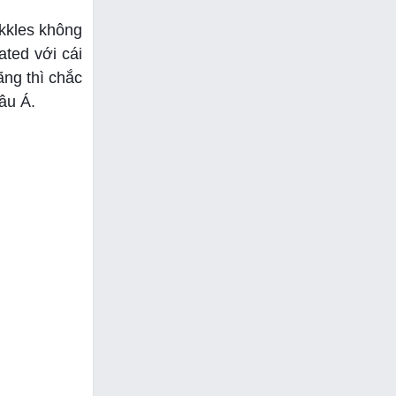
ekkles không
ated với cái
ãng thì chắc
âu Á.