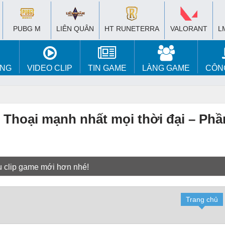
PUBG M
LIÊN QUÂN
HT RUNETERRA
VALORANT
L
ÚNG
VIDEO CLIP
TIN GAME
LÀNG GAME
CÔN
 Thoại mạnh nhất mọi thời đại – Phầ
u clip game mới hơn nhé!
Trang chủ