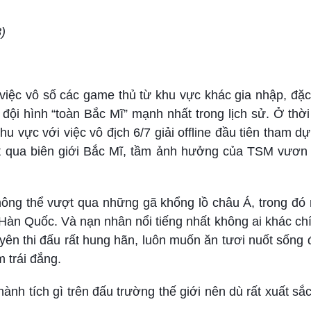
)
 việc vô số các game thủ từ khu vực khác gia nhập, đặc
 đội hình “toàn Bắc Mĩ” mạnh nhất trong lịch sử. Ở thời
u vực với việc vô địch 6/7 giải offline đầu tiên tham dự
ượt qua biên giới Bắc Mĩ, tầm ảnh hưởng của TSM vươn 
hông thể vượt qua những gã khổng lồ châu Á, trong đó 
ừ Hàn Quốc. Và nạn nhân nổi tiếng nhất không ai khác ch
uyên thi đấu rất hung hãn, luôn muốn ăn tươi nuốt sống
 trái đắng.
hành tích gì trên đấu trường thế giới nên dù rất xuất sắ