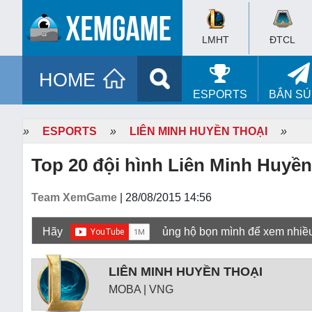
LMHT
ĐTCL
HOME
ESPORTS
BẮN S
»
ESPORTS
»
LIÊN MINH HUYỀN THOẠI
»
Top 20 đội hình Liên Minh Huyền
Team XemGame
| 28/08/2015 14:56
Hãy
ủng hộ bọn mình để xem nhiề
LIÊN MINH HUYỀN THOẠI
MOBA | VNG