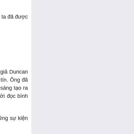
g ta đã được
 giả Duncan
 tín. Ông đã
 sáng tạo ra
ời đọc bình
hững sự kiện