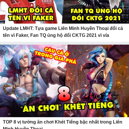
Update LMHT: Tựa game Liên Minh Huyền Thoại đổi cả
tên vì Faker, Fan TQ ủng hộ đổi CKTG 2021 vì vía
TOP 8 vị tướng ăn chơi Khét Tiếng bậc nhất trong Liên
Minh Huyền Thoại