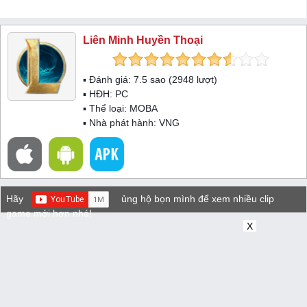
Liên Minh Huyền Thoại
▪ Đánh giá:
7.5
sao (
2948
lượt)
▪ HĐH:
PC
▪ Thể loại:
MOBA
▪ Nhà phát hành: VNG
Hãy
ủng hộ bọn mình để xem nhiều clip
game mới hơn nhé!
X