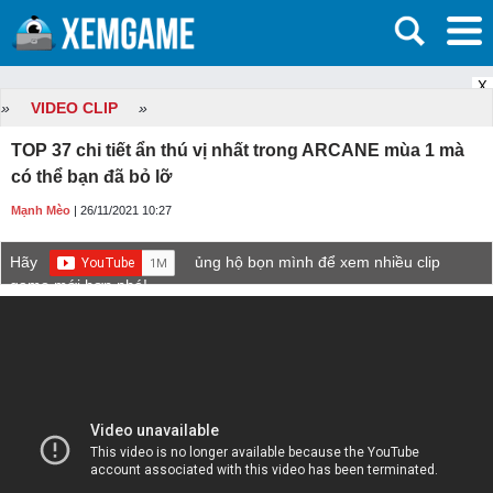
X
»
VIDEO CLIP
»
TOP 37 chi tiết ẩn thú vị nhất trong ARCANE mùa 1 mà
có thể bạn đã bỏ lỡ
Mạnh Mèo
| 26/11/2021 10:27
Hãy
ủng hộ bọn mình để xem nhiều clip
game mới hơn nhé!