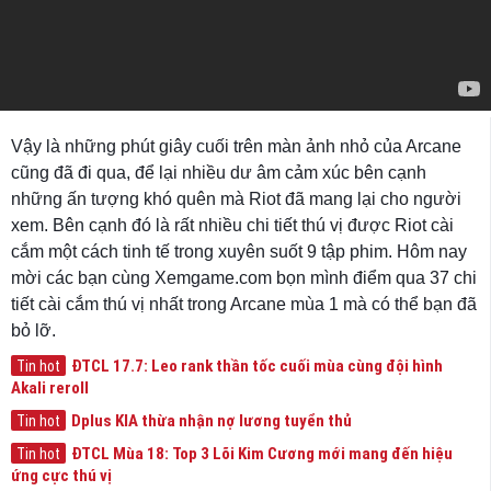
Vậy là những phút giây cuối trên màn ảnh nhỏ của Arcane
cũng đã đi qua, để lại nhiều dư âm cảm xúc bên cạnh
những ấn tượng khó quên mà Riot đã mang lại cho người
xem. Bên cạnh đó là rất nhiều chi tiết thú vị được Riot cài
cắm một cách tinh tế trong xuyên suốt 9 tập phim. Hôm nay
mời các bạn cùng Xemgame.com bọn mình điểm qua 37 chi
tiết cài cắm thú vị nhất trong Arcane mùa 1 mà có thể bạn đã
bỏ lỡ.
ĐTCL 17.7: Leo rank thần tốc cuối mùa cùng đội hình
Tin hot
Akali reroll
Dplus KIA thừa nhận nợ lương tuyển thủ
Tin hot
ĐTCL Mùa 18: Top 3 Lõi Kim Cương mới mang đến hiệu
Tin hot
ứng cực thú vị