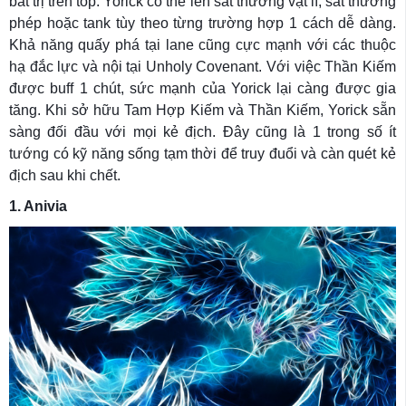
bất trị trên top. Yorick có thể lên sát thương vật lí, sát thương
phép hoặc tank tùy theo từng trường hợp 1 cách dễ dàng.
Khả năng quấy phá tại lane cũng cực mạnh với các thuộc
hạ đắc lực và nội tại Unholy Covenant. Với việc Thần Kiếm
được buff 1 chút, sức mạnh của Yorick lại càng được gia
tăng. Khi sở hữu Tam Hợp Kiếm và Thần Kiếm, Yorick sẵn
sàng đối đầu với mọi kẻ địch. Đây cũng là 1 trong số ít
tướng có kỹ năng sống tạm thời để truy đuổi và càn quét kẻ
địch sau khi chết.
1. Anivia