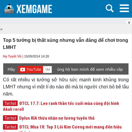
X
»
Top 5 tướng bị thất sủng nhưng vẫn đáng để chơi trong
LMHT
Hạ Tuyết Vũ
| 15/09/2014 14:28
Hãy
ủng hộ bọn mình để xem nhiều clip
game mới hơn nhé!
Có rất nhiều vị tướng sở hữu sức mạnh kinh khủng trong
LMHT nhưng vì một lí do nào đó mà bị người chơi bỏ bê lâu
năm.
ĐTCL 17.7: Leo rank thần tốc cuối mùa cùng đội hình
Tin hot
Akali reroll
Dplus KIA thừa nhận nợ lương tuyển thủ
Tin hot
ĐTCL Mùa 18: Top 3 Lõi Kim Cương mới mang đến hiệu
Tin hot