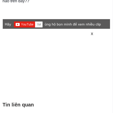
nào trên đây??
Hãy
ủng hộ bọn mình để xem nhiều clip
game mới hơn nhé!
X
Tin liên quan