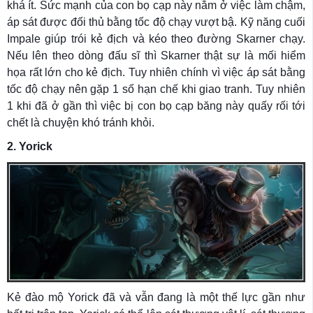
khá ít. Sức mạnh của con bọ cạp này nằm ở việc làm chậm,
áp sát được đối thủ bằng tốc độ chạy vượt bậ. Kỹ năng cuối
Impale giúp trói kẻ địch và kéo theo đường Skarner chạy.
Nếu lên theo dòng đấu sĩ thì Skarner thật sự là mối hiểm
họa rất lớn cho kẻ địch. Tuy nhiên chính vì việc áp sát bằng
tốc độ chạy nên gặp 1 số hạn chế khi giao tranh. Tuy nhiên
1 khi đã ở gần thì việc bị con bọ cạp băng này quấy rối tới
chết là chuyện khó tránh khỏi.
2. Yorick
Kẻ đào mộ Yorick đã và vẫn đang là một thế lực gần như