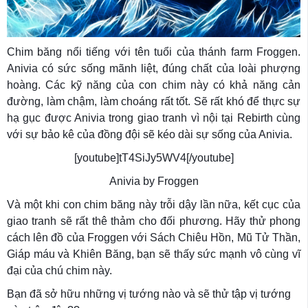
Chim băng nổi tiếng với tên tuổi của thánh farm Froggen.
Anivia có sức sống mãnh liệt, đúng chất của loài phượng
hoàng. Các kỹ năng của con chim này có khả năng cản
đường, làm chậm, làm choáng rất tốt. Sẽ rất khó để thực sự
hạ gục được Anivia trong giao tranh vì nội tại Rebirth cùng
với sự bảo kê của đồng đội sẽ kéo dài sự sống của Anivia.
[youtube]tT4SiJy5WV4[/youtube]
Anivia by Froggen
Và một khi con chim băng này trỗi dậy lần nữa, kết cục của
giao tranh sẽ rất thê thảm cho đối phương. Hãy thử phong
cách lên đồ của Froggen với Sách Chiêu Hồn, Mũ Tử Thần,
Giáp máu và Khiên Băng, bạn sẽ thấy sức mạnh vô cùng vĩ
đại của chú chim này.
Bạn đã sở hữu những vị tướng nào và sẽ thử tập vị tướng