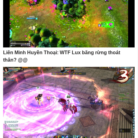
Liên Minh Huyền Thoại: WTF Lux băng rừng thoát
thân? @@