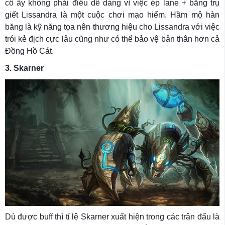
cô ấy không phải điều dễ dàng vì việc ép lane + băng trụ
giết Lissandra là một cuộc chơi mạo hiểm. Hầm mộ hàn
băng là kỹ năng tọa nên thương hiệu cho Lissandra với việc
trói kẻ địch cực lâu cũng như có thể bảo vệ bản thân hơn cả
Đồng Hồ Cát.
3. Skarner
Dù được buff thì tỉ lệ Skarner xuất hiện trong các trận đấu là