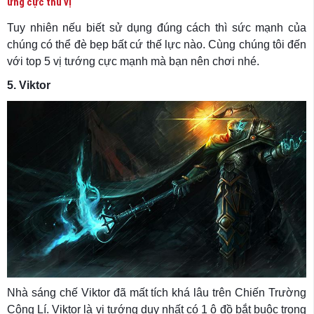
ứng cực thú vị
Tuy nhiên nếu biết sử dụng đúng cách thì sức mạnh của
chúng có thể đè bẹp bất cứ thế lực nào. Cùng chúng tôi đến
với top 5 vị tướng cực mạnh mà bạn nên chơi nhé.
5. Viktor
Nhà sáng chế Viktor đã mất tích khá lâu trên Chiến Trường
Công Lí. Viktor là vị tướng duy nhất có 1 ô đồ bắt buộc trong