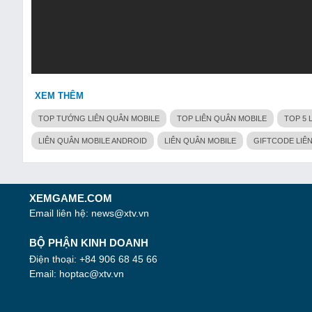
XEM THÊM
TOP TƯỚNG LIÊN QUÂN MOBILE
TOP LIÊN QUÂN MOBILE
TOP 5 
LIÊN QUÂN MOBILE ANDROID
LIÊN QUÂN MOBILE
GIFTCODE LIÊ
XEMGAME.COM
Email liên hệ:
news@xtv.vn
BỘ PHẬN KINH DOANH
Điện thoại: +84 906 68 45 66
Email:
hoptac@xtv.vn