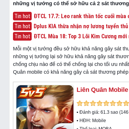
những vị tướng có thể sở hữu cả 2 sát thương
Tin hot
ĐTCL 17.7: Leo rank thần tốc cuối mùa c
Tin hot
Dplus KIA thừa nhận nợ lương tuyển thủ
Tin hot
ĐTCL Mùa 18: Top 3 Lõi Kim Cương mới 
Mỗi một vị tướng đều sở hữu khả năng gây sát th
những vị tướng lại sở hữu khả năng gây sát thương
chống chịu nào để có thể chống lại cho tối ưu n
Quân mobile có khả năng gây cả sát thương phép l
Liên Quân Mobile
▪ Đánh giá:
61.3
sao (
146
▪ HĐH:
Mobile
▪ Thể loại:
MOBA