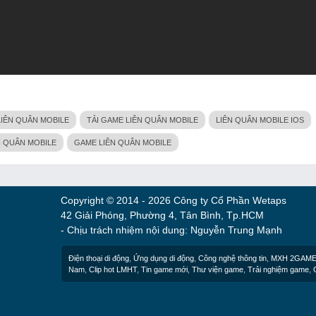
LIÊN QUÂN MOBILE
TẢI GAME LIÊN QUÂN MOBILE
LIÊN QUÂN MOBILE IOS
N QUÂN MOBILE
GAME LIÊN QUÂN MOBILE
Copyright © 2014 - 2026 Công ty Cổ Phần Wetaps
42 Giải Phóng, Phường 4, Tân Bình, Tp.HCM
- Chịu trách nhiệm nội dung: Nguyễn Trung Mạnh
Điện thoại di động
,
Ứng dụng di động
,
Công nghệ thông tin
,
MXH 2GAM
Nam
,
Clip hot LMHT
,
Tin game mới
,
Thư viện game
,
Trải nghiệm game
,