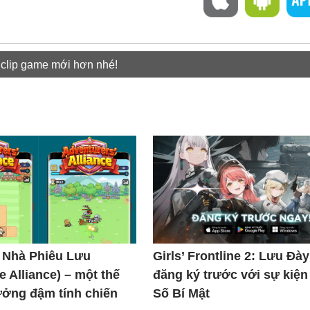
 clip game mới hơn nhé!
 Nhà Phiêu Lưu
Girls’ Frontline 2: Lưu Đà
e Alliance) – một thế
đăng ký trước với sự kiện
tưởng đậm tính chiến
Số Bí Mật