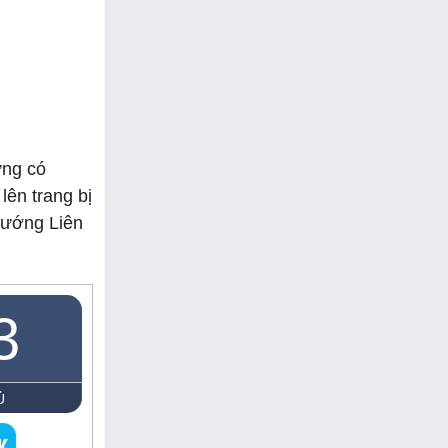
ưng có
lên trang bị
tướng Liên
3
Ủ