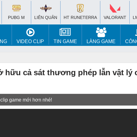
PUBG M
LIÊN QUÂN
HT RUNETERRA
VALORANT
L
ÚNG
VIDEO CLIP
TIN GAME
LÀNG GAME
CÔN
 hữu cả sát thương phép lẫn vật lý 
 clip game mới hơn nhé!