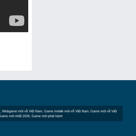
E
,
Webgame mới về Việt Nam
,
Game mobile mới về Việt Nam
,
Game mới về Việt
Game mới nhất 2026
,
Game mới phát hành