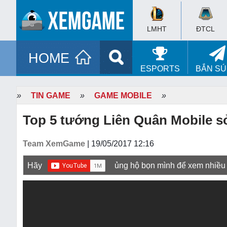
LMHT
ĐTCL
HOME
ESPORTS
BẮN S
»
TIN GAME
»
GAME MOBILE
»
Top 5 tướng Liên Quân Mobile sở
Team XemGame
| 19/05/2017 12:16
Hãy
ủng hộ bọn mình để xem nhiều