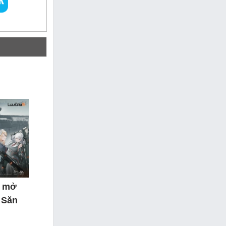
y mở
 Săn