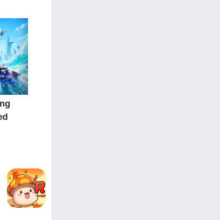
ẳng
ed