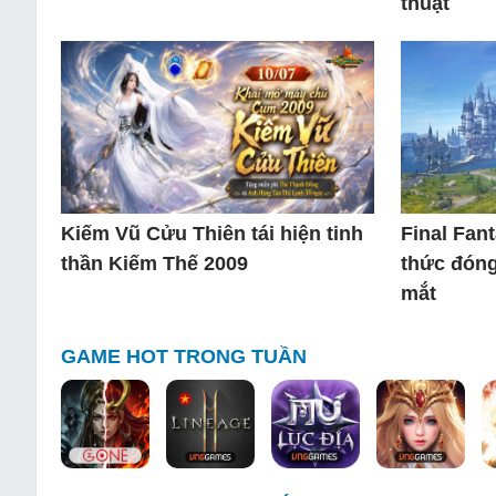
thuật
Kiếm Vũ Cửu Thiên tái hiện tinh
Final Fan
thần Kiếm Thế 2009
thức đóng
mắt
GAME HOT TRONG TUẦN