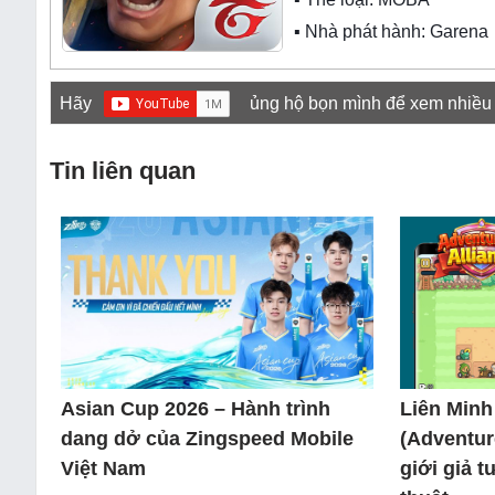
▪ Nhà phát hành: Garena
Hãy
ủng hộ bọn mình để xem nhiều
Tin liên quan
Asian Cup 2026 – Hành trình
Liên Minh
dang dở của Zingspeed Mobile
(Adventur
Việt Nam
giới giả 