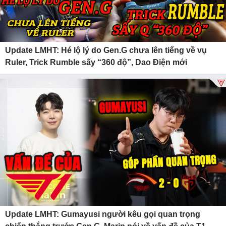
Update LMHT: Hé lộ lý do Gen.G chưa lên tiếng về vụ
Ruler, Trick Rumble sấy “360 độ”, Dao Điện mới
Update LMHT: Gumayusi người kêu gọi quan trọng