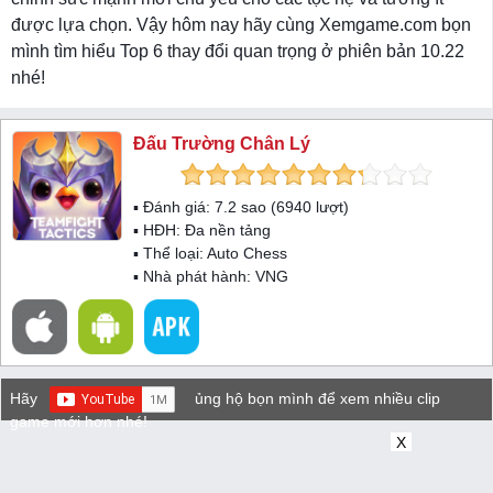
được lựa chọn. Vậy hôm nay hãy cùng Xemgame.com bọn
mình tìm hiểu Top 6 thay đổi quan trọng ở phiên bản 10.22
nhé!
Đấu Trường Chân Lý
▪ Đánh giá:
7.2
sao (
6940
lượt)
▪ HĐH:
Đa nền tảng
▪ Thể loại:
Auto Chess
▪ Nhà phát hành: VNG
Hãy
ủng hộ bọn mình để xem nhiều clip
game mới hơn nhé!
X