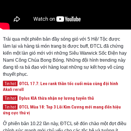
Trải qua một phiên bản đầy sóng gió với 5 Hệ/ Tộc được
làm lại và hàng tá món trang bị được buff, ĐTCL đã chứng
kiến một làn gió mới với những Siêu Warwick Sốc Điện hay
Nami Công Chúa Bong Bóng. Những đội hình trending này
đang tỏ ra bá đạo với hàng loạt những sự kết hợp vô cùng
thuyết phục.
ĐTCL 17.7: Leo rank thần tốc cuối mùa cùng đội hình
Tin hot
Akali reroll
Dplus KIA thừa nhận nợ lương tuyển thủ
Tin hot
ĐTCL Mùa 18: Top 3 Lõi Kim Cương mới mang đến hiệu
Tin hot
ứng cực thú vị
Ở phiên bản 10.22 lần này, ĐTCL sẽ đón chào một đợt điều
chỉnh sức mạnh mới chủ yếu cho các tộc hệ và tướng ít