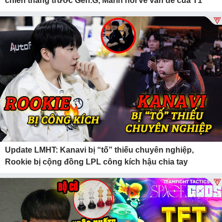
chiến thắng trước Gen.G, Marin nói về vấn đề của T1
Update LMHT: Kanavi bị “tố” thiếu chuyên nghiệp,
Rookie bị cộng đồng LPL công kích hậu chia tay