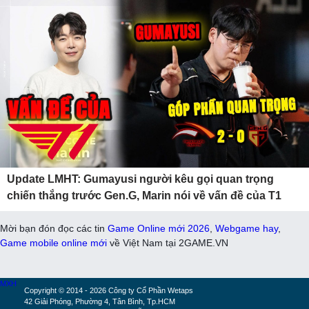
Update LMHT: Gumayusi người kêu gọi quan trọng
chiến thắng trước Gen.G, Marin nói về vấn đề của T1
Mời bạn đón đọc các tin
Game Online mới 2026
,
Webgame hay
,
Game mobile online mới
về Việt Nam tại 2GAME.VN
MXH
Copyright © 2014 - 2026 Công ty Cổ Phần Wetaps
42 Giải Phóng, Phường 4, Tân Bình, Tp.HCM