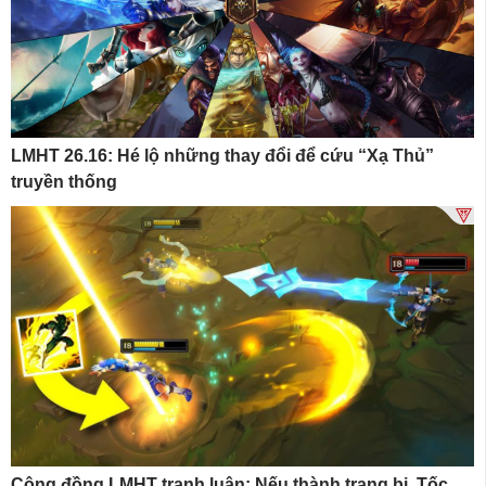
LMHT 26.16: Hé lộ những thay đổi để cứu “Xạ Thủ”
truyền thống
Cộng đồng LMHT tranh luận: Nếu thành trang bị, Tốc