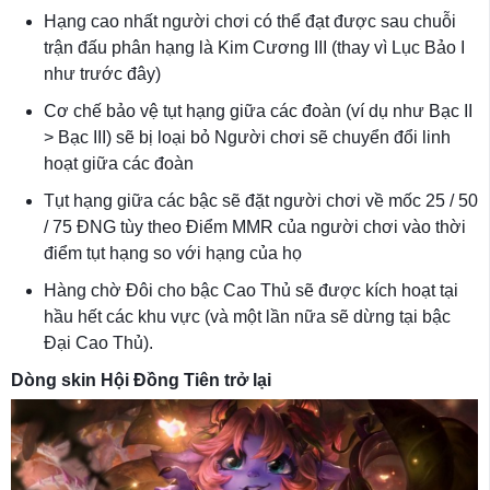
Hạng cao nhất người chơi có thể đạt được sau chuỗi
trận đấu phân hạng là Kim Cương III (thay vì Lục Bảo I
như trước đây)
Cơ chế bảo vệ tụt hạng giữa các đoàn (ví dụ như Bạc II
> Bạc III) sẽ bị loại bỏ Người chơi sẽ chuyển đổi linh
hoạt giữa các đoàn
Tụt hạng giữa các bậc sẽ đặt người chơi về mốc 25 / 50
/ 75 ĐNG tùy theo Điểm MMR của người chơi vào thời
điểm tụt hạng so với hạng của họ
Hàng chờ Đôi cho bậc Cao Thủ sẽ được kích hoạt tại
hầu hết các khu vực (và một lần nữa sẽ dừng tại bậc
Đại Cao Thủ).
Dòng skin Hội Đồng Tiên trở lại