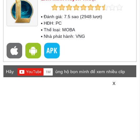
▪ Đánh giá:
7.5
sao (
2948
lượt)
▪ HĐH:
PC
▪ Thể loại:
MOBA
▪ Nhà phát hành: VNG
Hãy
ủng hộ bọn mình để xem nhiều clip
game mới hơn nhé!
X