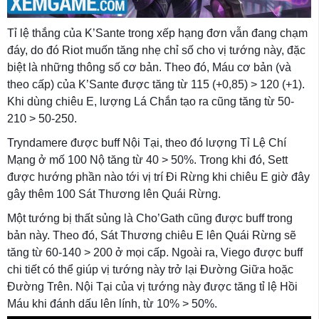
Tỉ lệ thắng của K’Sante trong xếp hạng đơn vẫn đang chạm
đáy, do đó Riot muốn tăng nhẹ chỉ số cho vị tướng này, đặc
biệt là những thông số cơ bản. Theo đó, Máu cơ bản (và
theo cấp) của K’Sante được tăng từ 115 (+0,85) > 120 (+1).
Khi dùng chiêu E, lượng Lá Chắn tạo ra cũng tăng từ 50-
210 > 50-250.
Tryndamere được buff Nội Tại, theo đó lượng Tỉ Lệ Chí
Mạng ở mố 100 Nộ tăng từ 40 > 50%. Trong khi đó, Sett
được hướng phần nào tới vị trí Đi Rừng khi chiêu E giờ đây
gây thêm 100 Sát Thương lên Quái Rừng.
Một tướng bị thất sủng là Cho’Gath cũng được buff trong
bản này. Theo đó, Sát Thương chiêu E lên Quái Rừng sẽ
tăng từ 60-140 > 200 ở mọi cấp. Ngoài ra, Viego được buff
chi tiết có thể giúp vị tướng này trở lại Đường Giữa hoặc
Đường Trên. Nội Tại của vị tướng này được tăng tỉ lệ Hồi
Máu khi đánh dấu lên lính, từ 10% > 50%.