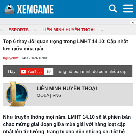
X
»
ESPORTS
»
LIÊN MINH HUYỀN THOẠI
»
Top 6 thay đổi quan trọng trong LMHT 14.10: Cập nhật
lớn giữa mùa giải
nguyenht
| 14/05/2024 16:00
Hãy
ủng hộ bọn mình để xem nhiều clip
game mới hơn nhé!
LIÊN MINH HUYỀN THOẠI
MOBA | VNG
Như truyền thống mọi năm, LMHT 14.10 sẽ là phiên bản
chào mừng giai đoạn giữa mùa giải với hàng loạt cập
nhật lớn từ tướng, trang bị cho đến những chi tiết hệ