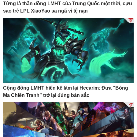
Từng là thần đồng LMHT của Trung Quốc một thời, cựu
sao trẻ LPL XiaoYao sa ngã vì tệ nạn
Cộng đồng LMHT hiến kế làm lại Hecarim: Đưa “Bóng
Ma Chiến Tranh” trở lại đúng bản sắc