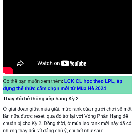
Có thể bạn muốn xem thêm:
LCK CL học theo LPL, áp
dụng thể thức cấm chọn mới từ Mùa Hè 2024
Thay đổi hệ thống xếp hạng Kỳ 2
Ở giai đoạn giữa mùa giải, mức rank của người chơi sẽ một
lần nữa được reset, qua đó trở lại với Vòng Phân Hạng để
chuẩn bị cho Kỳ 2. Đồng thời, ở mùa leo rank mới này đã có
những thay đổi rất đáng chú ý, chi tiết như sau: