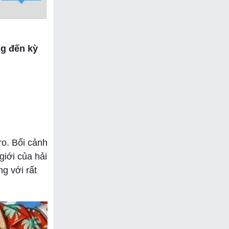
g đến kỳ
ro. Bối cảnh
giới của hải
g với rất