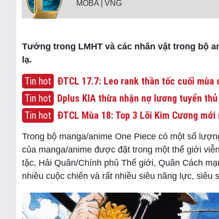
MOBA | VNG
Tướng trong LMHT và các nhân vật trong bộ a
lạ.
Tin hot
ĐTCL 17.7: Leo rank thần tốc cuối mùa c
Tin hot
Dplus KIA thừa nhận nợ lương tuyển thủ
Tin hot
ĐTCL Mùa 18: Top 3 Lõi Kim Cương mới 
Trong bộ manga/anime One Piece có một số lượng 
của manga/anime được đặt trong một thế giới viễn 
tặc, Hải Quân/Chính phủ Thế giới, Quân Cách mạn
nhiều cuộc chiến và rất nhiều siêu năng lực, siêu 