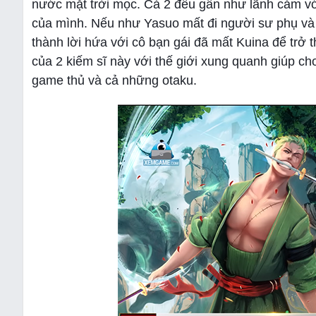
nước mặt trời mọc. Cả 2 đều gần như lãnh cảm vớ
của mình. Nếu như Yasuo mất đi người sư phụ và p
thành lời hứa với cô bạn gái đã mất Kuina để trở 
của 2 kiếm sĩ này với thế giới xung quanh giúp c
game thủ và cả những otaku.