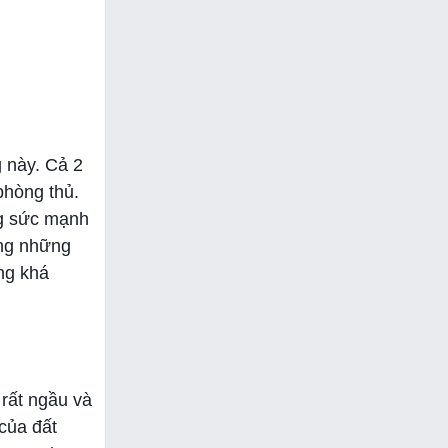
g này. Cả 2
phòng thủ.
ng sức mạnh
ong những
ng khá
 rất ngầu và
của đất