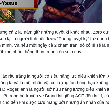
hưng cả 2 lại nắm giữ những tuyệt kĩ khác nhau. Zoro đư
uo lại là người lĩnh hội được “Phong tuyệt kỹ” trứ danh
 mình. Và nếu một ngày cả 2 chạm trán, đó có lẽ sẽ là m
ất khó phân thắng thua trong kèo solo này.
Tặc râu trắng là người có siêu năng lực điều khiển lửa.
chúng ta và là một nhân vật có lượng fan hùng hậu không
Gol D Roger, anh là người sở hữu năng lượng điều khiển 
tiết trong bộ truyện về Brand lại giống ACE đến lạ kì, cả
nh cho đến khi được cưu mang bởi những ân nhân của h