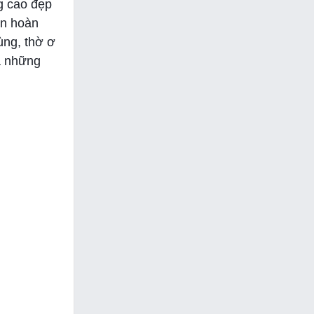
g cao đẹp
ốn hoàn
ùng, thờ ơ
ủa những