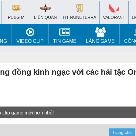
PUBG M
LIÊN QUÂN
HT RUNETERRA
VALORANT
L
ÚNG
VIDEO CLIP
TIN GAME
LÀNG GAME
CÔN
ng đồng kinh ngạc với các hải tặc O
u clip game mới hơn nhé!
Trang chủ