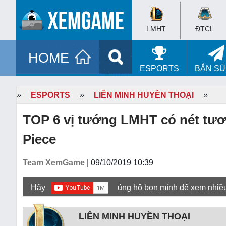
LMHT
ĐTCL
HOME
ESPORTS
BẮN S
»
ESPORTS
»
LIÊN MINH HUYỀN THOẠI
»
TOP 6 vị tướng LMHT có nét tươ
Piece
Team XemGame
| 09/10/2019 10:39
Hãy
ủng hộ bọn mình để xem nhiề
LIÊN MINH HUYỀN THOẠI