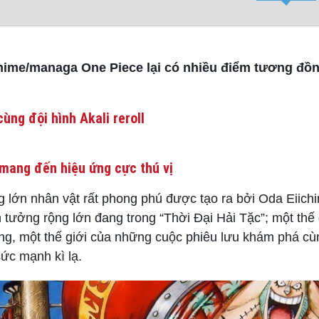
nime/managa One Piece lại có nhiều điểm tương đồn
ùng đội hình Akali reroll
mang đến hiệu ứng cực thú vị
lớn nhân vật rất phong phú được tạo ra bởi Oda Eiichi
tưởng rộng lớn đang trong “Thời Đại Hải Tặc”; một thế 
g, một thế giới của những cuộc phiêu lưu khám phá cùn
sức mạnh kì lạ.