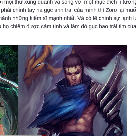
i mọi thứ xung quanh và sống với một mục đích lí tưởn
hải chính tay hạ gục anh trai của mình thì Zoro lại mu
thành những kiếm sĩ mạnh nhất. Và có lẽ chính sự lạnh l
ho họ chiếm được cảm tình và làm đổ gục bao trái tim c