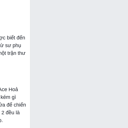
ợc biết đến
 từ sư phụ
ột trận thư
 Ace Hoả
 kém gì
lửa để chiến
 2 đều là
ọ.