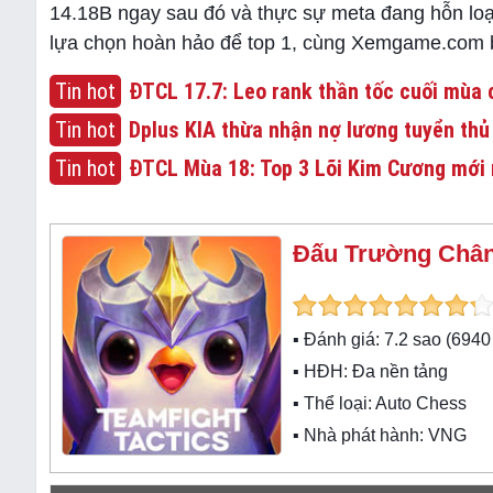
14.18B ngay sau đó và thực sự meta đang hỗn loạ
lựa chọn hoàn hảo để top 1, cùng Xemgame.com b
Tin hot
ĐTCL 17.7: Leo rank thần tốc cuối mùa c
Tin hot
Dplus KIA thừa nhận nợ lương tuyển thủ
Tin hot
ĐTCL Mùa 18: Top 3 Lõi Kim Cương mới 
Đấu Trường Chân
▪ Đánh giá:
7.2
sao (
6940
▪ HĐH:
Đa nền tảng
▪ Thể loại:
Auto Chess
▪ Nhà phát hành: VNG