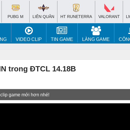
PUBG M
LIÊN QUÂN
HT RUNETERRA
VALORANT
L
ÚNG
VIDEO CLIP
TIN GAME
LÀNG GAME
CÔN
IN trong ĐTCL 14.18B
 clip game mới hơn nhé!