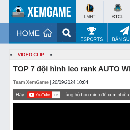
LMHT
ĐTCL
HOME
ESPORTS
BẮN S
»
VIDEO CLIP
»
TOP 7 đội hình leo rank AUTO W
Team XemGame
| 20/09/2024 10:04
Hãy
ủng hộ bọn mình để xem nhiều