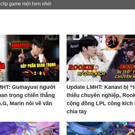
 clip game mới hơn nhé!
MHT: Gumayusi người
Update LMHT: Kanavi bị “
uan trọng chiến thắng
thiếu chuyên nghiệp, Rook
.G, Marin nói về vấn
cộng đồng LPL công kích
chia tay