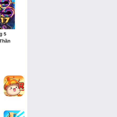
g 5
 Thần