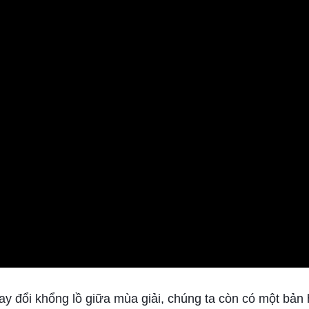
 đổi khổng lồ giữa mùa giải, chúng ta còn có một bản h