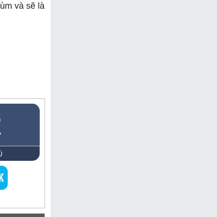
ùm và sẽ là
2
Ủ