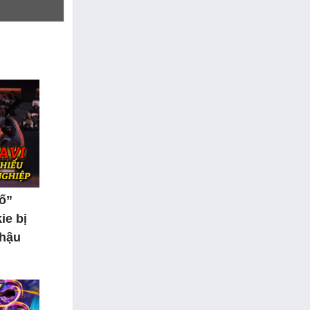
tố”
ie bị
 hậu