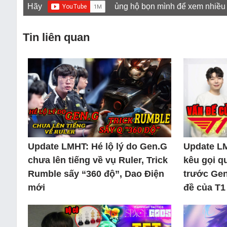
Hãy
ủng hộ bọn mình để xem nhiều
Tin liên quan
Update LMHT: Hé lộ lý do Gen.G
Update L
chưa lên tiếng về vụ Ruler, Trick
kêu gọi q
Rumble sấy “360 độ”, Dao Điện
trước Gen
mới
đề của T1