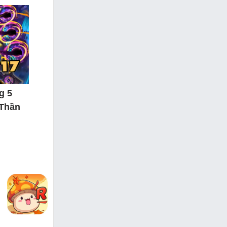
g 5
 Thần