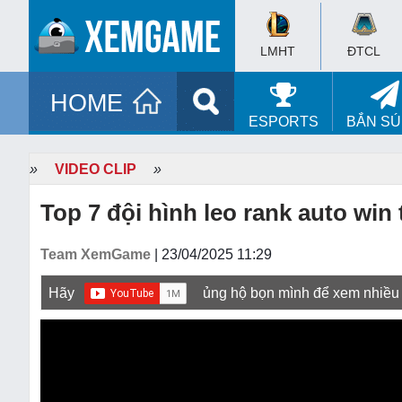
LMHT
ĐTCL
HOME
ESPORTS
BẮN S
»
VIDEO CLIP
»
Top 7 đội hình leo rank auto win
Team XemGame
| 23/04/2025 11:29
Hãy
ủng hộ bọn mình để xem nhiều