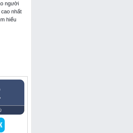
ảo người
 cao nhất
ìm hiểu
2
Ủ