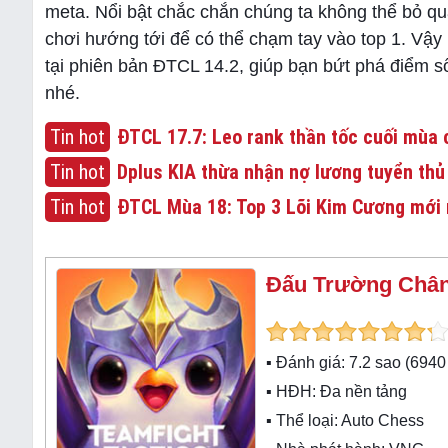
meta. Nổi bật chắc chắn chúng ta không thể bỏ q
chơi hướng tới để có thể chạm tay vào top 1. Vậy
tại phiên bản ĐTCL 14.2, giúp bạn bứt phá điểm 
nhé.
Tin hot
ĐTCL 17.7: Leo rank thần tốc cuối mùa c
Tin hot
Dplus KIA thừa nhận nợ lương tuyển thủ
Tin hot
ĐTCL Mùa 18: Top 3 Lõi Kim Cương mới 
Đấu Trường Chân
▪ Đánh giá:
7.2
sao (
6940
▪ HĐH:
Đa nền tảng
▪ Thể loại:
Auto Chess