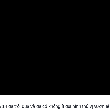
4 đã trôi qua và đã có không ít đội hình thú vị vươn lê