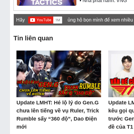
▪ Nhà phát hành: VNG
Hãy
ủng hộ bọn mình để xem nhiều
Tin liên quan
Update LMHT: Hé lộ lý do Gen.G
Update L
chưa lên tiếng về vụ Ruler, Trick
kêu gọi q
Rumble sấy “360 độ”, Dao Điện
trước Gen
mới
đề của T1