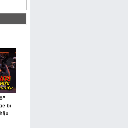
tố”
ie bị
 hậu