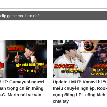
 clip game mới hơn nhé!
MHT: Gumayusi người
Update LMHT: Kanavi bị “
uan trọng chiến thắng
thiếu chuyên nghiệp, Rook
.G, Marin nói về vấn
cộng đồng LPL công kích
chia tay