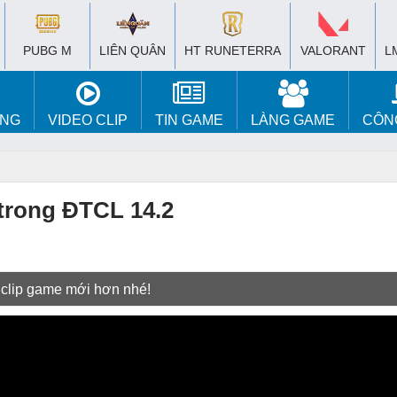
PUBG M
LIÊN QUÂN
HT RUNETERRA
VALORANT
L
ÚNG
VIDEO CLIP
TIN GAME
LÀNG GAME
CÔN
 trong ĐTCL 14.2
 clip game mới hơn nhé!