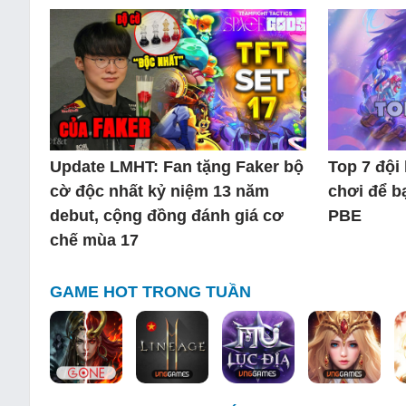
Update LMHT: Fan tặng Faker bộ
Top 7 đội
cờ độc nhất kỷ niệm 13 năm
chơi để b
debut, cộng đồng đánh giá cơ
PBE
chế mùa 17
GAME HOT TRONG TUẦN