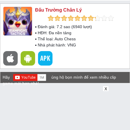
Đấu Trường Chân Lý
▪ Đánh giá:
7.2
sao (
6940
lượt)
▪ HĐH:
Đa nền tảng
▪ Thể loại:
Auto Chess
▪ Nhà phát hành: VNG
Hãy
ủng hộ bọn mình để xem nhiều clip
game mới hơn nhé!
X