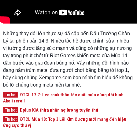
Những thay đổi lớn thực sự đã cập bến Đấu Trường Chân
Lý tại phiên bản 14.3. Nhiều tộc hệ được chỉnh sửa, nhiều
vị tướng được tăng sức mạnh và cũng có những sự nương
tay trong phút chót từ Riot Games khiến meta của Mùa 14
dần bước vào giai đoạn bùng nổ. Vậy những đội hình nào
đang nắm trùm meta, đưa người chơi băng băng tới top 1,
hãy cùng chúng Xemgame.com bọn mình tìm hiểu để không
bỏ lỡ chúng trong meta hiện tại nhé.
ĐTCL 17.7: Leo rank thần tốc cuối mùa cùng đội hình
Tin hot
Akali reroll
Dplus KIA thừa nhận nợ lương tuyển thủ
Tin hot
ĐTCL Mùa 18: Top 3 Lõi Kim Cương mới mang đến hiệu
Tin hot
ứng cực thú vị