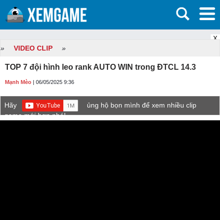
X
»
VIDEO CLIP
»
TOP 7 đội hình leo rank AUTO WIN trong ĐTCL 14.3
Mạnh Mèo
| 06/05/2025 9:36
Hãy
ủng hộ bọn mình để xem nhiều clip
game mới hơn nhé!