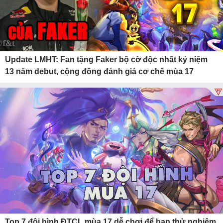
Update LMHT: Fan tặng Faker bộ cờ độc nhất kỷ niệm
13 năm debut, cộng đồng đánh giá cơ chế mùa 17
Top 7 đội hình ĐTCL mùa 17 dễ chơi để bạn thử nghiệm