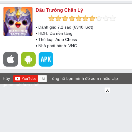
Đấu Trường Chân Lý
▪ Đánh giá:
7.2
sao (
6940
lượt)
▪ HĐH:
Đa nền tảng
▪ Thể loại:
Auto Chess
▪ Nhà phát hành: VNG
Hãy
ủng hộ bọn mình để xem nhiều clip
game mới hơn nhé!
X