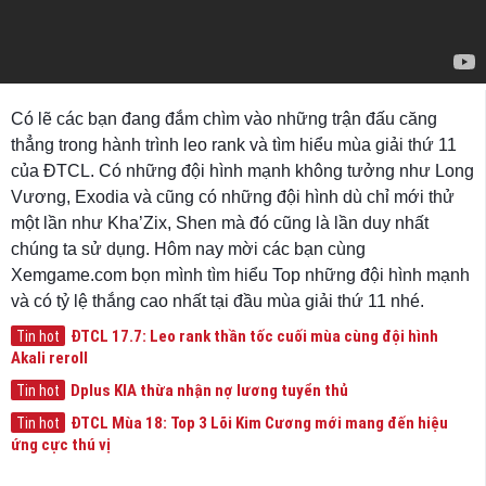
Có lẽ các bạn đang đắm chìm vào những trận đấu căng
thẳng trong hành trình leo rank và tìm hiểu mùa giải thứ 11
của ĐTCL. Có những đội hình mạnh không tưởng như Long
Vương, Exodia và cũng có những đội hình dù chỉ mới thử
một lần như Kha’Zix, Shen mà đó cũng là lần duy nhất
chúng ta sử dụng. Hôm nay mời các bạn cùng
Xemgame.com bọn mình tìm hiểu Top những đội hình mạnh
và có tỷ lệ thắng cao nhất tại đầu mùa giải thứ 11 nhé.
ĐTCL 17.7: Leo rank thần tốc cuối mùa cùng đội hình
Tin hot
Akali reroll
Dplus KIA thừa nhận nợ lương tuyển thủ
Tin hot
ĐTCL Mùa 18: Top 3 Lõi Kim Cương mới mang đến hiệu
Tin hot
ứng cực thú vị