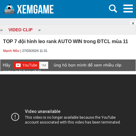
X
»
VIDEO CLIP
»
TOP 7 đội hình leo rank AUTO WIN trong ĐTCL mùa 11
Mạnh Mèo
| 27/03/2024 11:31
Hãy
ủng hộ bọn mình để xem nhiều clip
game mới hơn nhé!