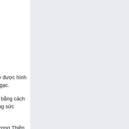
y được hình
gạc.
o bằng cách
ng sức
rượng Thiên