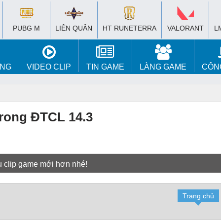
PUBG M
LIÊN QUÂN
HT RUNETERRA
VALORANT
L
ÚNG
VIDEO CLIP
TIN GAME
LÀNG GAME
CÔN
trong ĐTCL 14.3
u clip game mới hơn nhé!
Trang chủ