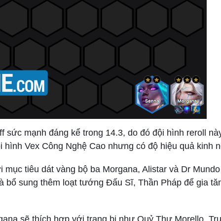
sức mạnh đáng kể trong 14.3, do đó đội hình reroll nà
ội hình Vex Công Nghệ Cao nhưng có độ hiệu quả kinh n
i mục tiêu dát vàng bộ ba Morgana, Alistar và Dr Mund
và bổ sung thêm loạt tướng Đấu Sĩ, Thần Pháp để gia tă
gana sẽ thích hợp với trang bị như Quỷ Thư Morello, T