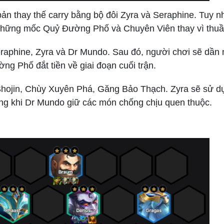
ản thay thế carry bằng bộ đôi Zyra và Seraphine. Tuy n
 những mốc Quỷ Đường Phố và Chuyên Viên thay vì thuầ
eraphine, Zyra và Dr Mundo. Sau đó, người chơi sẽ dần
g Phố đắt tiền về giai đoạn cuối trận.
i Shojin, Chùy Xuyên Phá, Găng Bảo Thạch. Zyra sẽ sử d
g khi Dr Mundo giữ các món chống chịu quen thuộc.