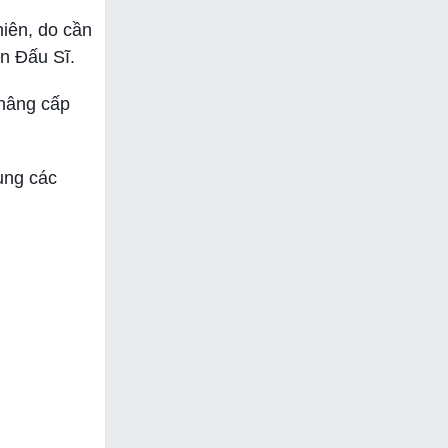
hiên, do cần
n Đấu Sĩ.
 nâng cấp
ụng các