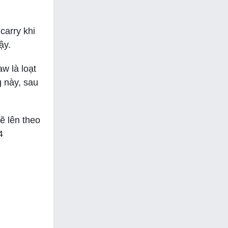
carry khi
ậy.
w là loạt
g này, sau
ẽ lên theo
4