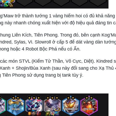
g’Maw trở thành tướng 1 vàng hiếm hoi có đủ khả năng 
ng này nhanh chóng xuất hiện với độ hiệu quả đáng tin c
hung Liên Kích, Tiên Phong. Trong đó, bên cạnh Kog’Ma
dred, Sylas, Vi. Slowroll ở cấp 5 để dát vàng dàn tướn
Phong hoặc 4 Robot Bộc Phá nếu có Ấn.
các món STVL (Kiếm Tử Thần, Vô Cực, Diệt). Kindred s
Xanh + Shojin/Bùa Xanh (sau này đổi sang cho Xạ Thủ 
Tiên Phong sử dụng trang bị tank tùy ý.