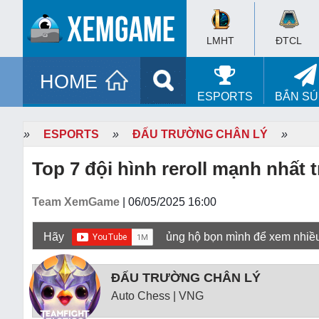
LMHT
ĐTCL
HOME
ESPORTS
BẮN S
»
ESPORTS
»
ĐẤU TRƯỜNG CHÂN LÝ
»
Top 7 đội hình reroll mạnh nhất 
Team XemGame
| 06/05/2025 16:00
Hãy
ủng hộ bọn mình để xem nhiề
ĐẤU TRƯỜNG CHÂN LÝ
Auto Chess | VNG