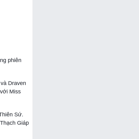
ong phiên
m và Draven
 với Miss
Thiên Sứ.
 Thạch Giáp