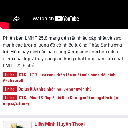
Phiên bản LMHT 25.8 mang đến rất nhiều cập nhật về sức
mạnh các tướng, trong đó có nhiều tướng Pháp Sư hưởng
lợi. Hôm nay mời các bạn cùng Xemgame.com bọn mình
điểm qua Top 7 thay đổi quan trọng nhất trong bản cập nhật
LMHT 25.8 nhé.
ĐTCL 17.7: Leo rank thần tốc cuối mùa cùng đội hình
Tin hot
Akali reroll
Dplus KIA thừa nhận nợ lương tuyển thủ
Tin hot
ĐTCL Mùa 18: Top 3 Lõi Kim Cương mới mang đến hiệu
Tin hot
ứng cực thú vị
Liên Minh Huyền Thoại