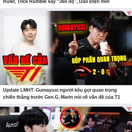
Ruler, Trick Rumble sấy “360 độ”, Dao Điện mới
Update LMHT: Gumayusi người kêu gọi quan trọng
chiến thắng trước Gen.G, Marin nói về vấn đề của T1