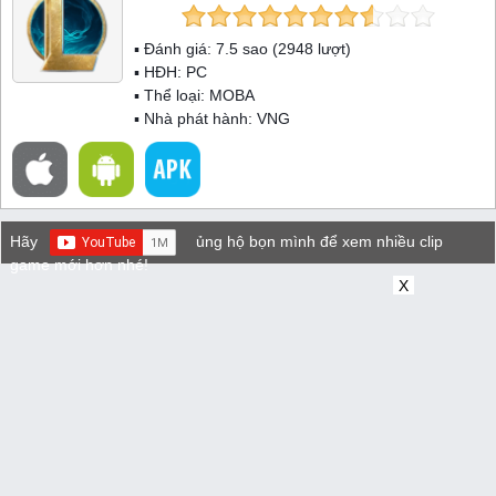
▪ Đánh giá:
7.5
sao (
2948
lượt)
▪ HĐH:
PC
▪ Thể loại:
MOBA
▪ Nhà phát hành: VNG
Hãy
ủng hộ bọn mình để xem nhiều clip
game mới hơn nhé!
X