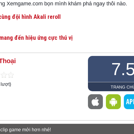
cùng Xemgame.com bọn mình khám phá ngay thôi nào.
ùng đội hình Akali reroll
mang đến hiệu ứng cực thú vị
Thoại
7.
lượt)
TRANG CH
 clip game mới hơn nhé!