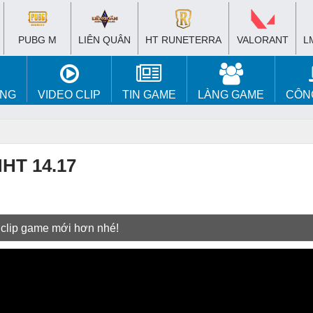
PUBG M
LIÊN QUÂN
HT RUNETERRA
VALORANT
L
ÚNG
VIDEO CLIP
TIN GAME
LÀNG GAME
CÔN
MHT 14.17
 clip game mới hơn nhé!