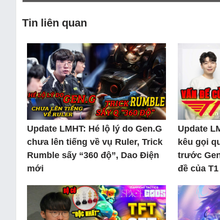
Tin liên quan
Update LMHT: Hé lộ lý do Gen.G
Update L
chưa lên tiếng về vụ Ruler, Trick
kêu gọi q
Rumble sấy “360 độ”, Dao Điện
trước Gen
mới
đề của T1