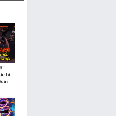
tố”
ie bị
 hậu