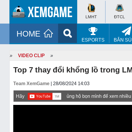
LMHT
ĐTCL
HOME
ESPORTS
BẮN S
»
VIDEO CLIP
»
Top 7 thay đổi khổng lồ trong L
Team XemGame
| 28/08/2024 14:03
Hãy
ủng hộ bọn mình để xem nhiều