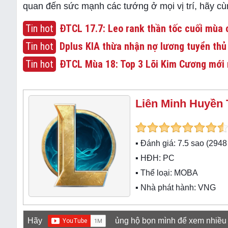
quan đến sức mạnh các tướng ở mọi vị trí, hãy 
Tin hot
ĐTCL 17.7: Leo rank thần tốc cuối mùa c
Tin hot
Dplus KIA thừa nhận nợ lương tuyển thủ
Tin hot
ĐTCL Mùa 18: Top 3 Lõi Kim Cương mới 
Liên Minh Huyền 
▪ Đánh giá:
7.5
sao (
2948
▪ HĐH:
PC
▪ Thể loại:
MOBA
▪ Nhà phát hành: VNG
Hãy
ủng hộ bọn mình để xem nhiều