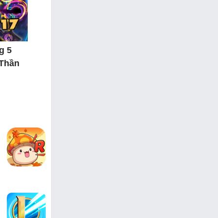
g 5
 Thần