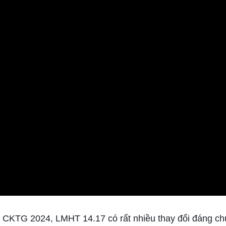
a CKTG 2024, LMHT 14.17 có rất nhiều thay đổi đáng chú