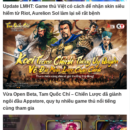
Update LMHT: Game thủ Việt có cách để nhận skin siêu
hiếm từ Riot, Aurelion Sol làm lại sẽ rất bệnh
Vừa Open Beta, Tam Quốc Chí – Chiến Lược đã giành
ngôi đầu Appstore, quy tụ nhiều game thủ nổi tiếng
cùng tham gia