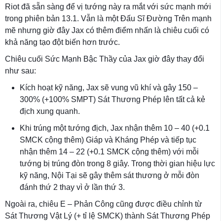
Riot đã sẵn sàng để vị tướng này ra mắt với sức mạnh mới
trong phiên bản 13.1. Vẫn là một Đấu Sĩ Đường Trên mạnh
mẽ nhưng giờ đây Jax có thêm điểm nhấn là chiêu cuối có
khả năng tạo đột biến hơn trước.
Chiêu cuối Sức Mạnh Bậc Thầy của Jax giờ đây thay đổi
như sau:
Kích hoạt kỹ năng, Jax sẽ vung vũ khí và gây 150 –
300% (+100% SMPT) Sát Thương Phép lên tất cả kẻ
địch xung quanh.
Khi trúng một tướng địch, Jax nhận thêm 10 – 40 (+0.1
SMCK cộng thêm) Giáp và Kháng Phép và tiếp tục
nhận thêm 14 – 22 (+0.1 SMCK cộng thêm) với mỗi
tướng bị trúng đòn trong 8 giây. Trong thời gian hiệu lực
kỹ năng, Nội Tại sẽ gây thêm sát thương ở mỗi đòn
đánh thứ 2 thay vì ở lần thứ 3.
Ngoài ra, chiêu E – Phản Công cũng được điều chỉnh từ
Sát Thương Vật Lý (+ tỉ lệ SMCK) thành Sát Thương Phép