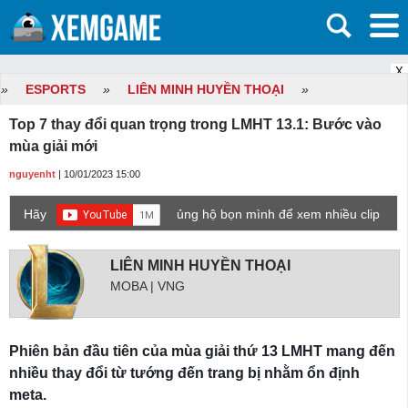
X
»
ESPORTS
»
LIÊN MINH HUYỀN THOẠI
»
Top 7 thay đổi quan trọng trong LMHT 13.1: Bước vào
mùa giải mới
nguyenht
| 10/01/2023 15:00
Hãy
ủng hộ bọn mình để xem nhiều clip
game mới hơn nhé!
LIÊN MINH HUYỀN THOẠI
MOBA | VNG
Phiên bản đầu tiên của mùa giải thứ 13 LMHT mang đến
nhiều thay đổi từ tướng đến trang bị nhằm ổn định
meta.