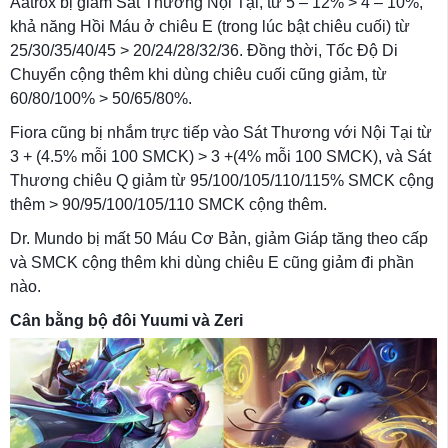
Aatrox bị giảm Sát Thương Nội Tại, từ 5 – 12% > 4 – 10%,
khả năng Hồi Máu ở chiêu E (trong lúc bật chiêu cuối) từ
25/30/35/40/45 > 20/24/28/32/36. Đồng thời, Tốc Độ Di
Chuyển cộng thêm khi dùng chiêu cuối cũng giảm, từ
60/80/100% > 50/65/80%.
Fiora cũng bị nhắm trực tiếp vào Sát Thương với Nội Tại từ
3 + (4.5% mỗi 100 SMCK) > 3 +(4% mỗi 100 SMCK), và Sát
Thương chiêu Q giảm từ 95/100/105/110/115% SMCK cộng
thêm > 90/95/100/105/110 SMCK cộng thêm.
Dr. Mundo bị mất 50 Máu Cơ Bản, giảm Giáp tăng theo cấp
và SMCK cộng thêm khi dùng chiêu E cũng giảm đi phần
nào.
Cân bằng bộ đôi Yuumi và Zeri