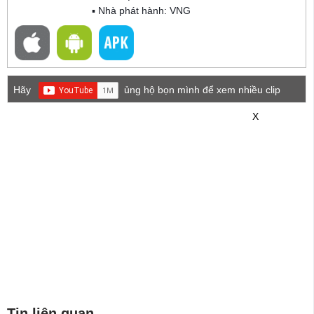
▪ Nhà phát hành: VNG
Hãy
ủng hộ bọn mình để xem nhiều clip
game mới hơn nhé!
X
Tin liên quan