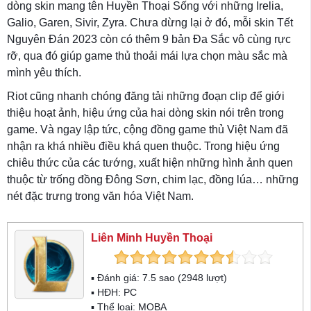
dòng skin mang tên Huyền Thoại Sống với những Irelia,
Galio, Garen, Sivir, Zyra. Chưa dừng lại ở đó, mỗi skin Tết
Nguyên Đán 2023 còn có thêm 9 bản Đa Sắc vô cùng rực
rỡ, qua đó giúp game thủ thoải mái lựa chọn màu sắc mà
mình yêu thích.
Riot cũng nhanh chóng đăng tải những đoạn clip để giới
thiệu hoạt ảnh, hiệu ứng của hai dòng skin nói trên trong
game. Và ngay lập tức, cộng đồng game thủ Việt Nam đã
nhận ra khá nhiều điều khá quen thuộc. Trong hiệu ứng
chiêu thức của các tướng, xuất hiện những hình ảnh quen
thuộc từ trống đồng Đông Sơn, chim lạc, đồng lúa… những
nét đặc trưng trong văn hóa Việt Nam.
Liên Minh Huyền Thoại
▪ Đánh giá:
7.5
sao (
2948
lượt)
▪ HĐH:
PC
▪ Thể loại:
MOBA