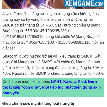
Jayce được Riot tăng sức mạnh ở dạng cận chiến, giúp vị
tướng này có hy vọng thêm lối chơi mới ở Đường Trên.
SMCK cơ bản tăng từ 54 > 57, Sát Thương chiêu Q (dạng
Búa) tăng từ 55/100/145/190/235/280 >
65/115/165/215/265/315, trong khi chiêu W (dạng Búa) sẽ
thay đổi từ 25/40/55/70/85/100 > 35/50/65/80/95/110 mỗi lần
giật sét.
Shaco thì được hướng trở lại với kiểu trang bị SMCK (Sát
Lực, Chí Mạng) hơn là SMPT. Với chiêu Q, Mana tiêu hao
giảm từ 60 > 40, tỉ lệ chí mạng đâm sau lưng tăng từ 30% >
40%. Ngoài ra, tỉ lệ SMCK ở chiêu E cũng tăng từ 75 > 80%.
Có thể bạn muốn xem thêm:
LMHT: Kalista, Kled, Ivern
thoát kiếp “con ghẻ”, Riot tiếp tục phát triển dòng skin
đáng yêu
Điều chỉnh sức mạnh hàng loạt trang bị