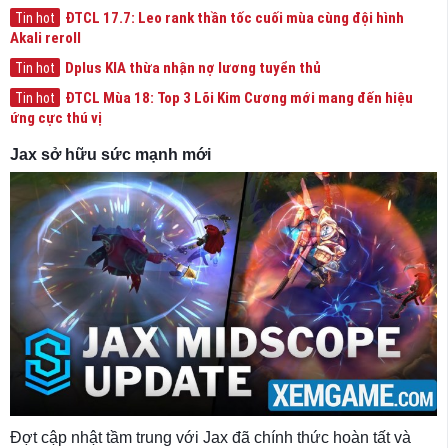
ĐTCL 17.7: Leo rank thần tốc cuối mùa cùng đội hình
Tin hot
Akali reroll
Dplus KIA thừa nhận nợ lương tuyển thủ
Tin hot
ĐTCL Mùa 18: Top 3 Lõi Kim Cương mới mang đến hiệu
Tin hot
ứng cực thú vị
Jax sở hữu sức mạnh mới
Đợt cập nhật tầm trung với Jax đã chính thức hoàn tất và