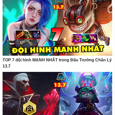
TOP 7 đội hình MẠNH NHẤT trong Đấu Trường Chân Lý
13.7