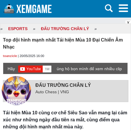
X
»
ESPORTS
»
ĐẤU TRƯỜNG CHÂN LÝ
»
Top đội hình mạnh nhất Tái hiện Mùa 10 Đại Chiến Âm
Nhạc
toanzicle
| 20/05/2025 16:00
Hãy
ủng hộ bọn mình để xem nhiều clip
game mới hơn nhé!
ĐẤU TRƯỜNG CHÂN LÝ
Auto Chess | VNG
Tái hiện Mùa 10 cùng cơ chế Siêu Sao vẫn mang lại cảm
xúc như những ngày đầu tiên ra mắt, cùng điểm qua
những đội hình mạnh nhất mùa này.