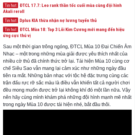
ĐTCL 17.7: Leo rank thần tốc cuối mùa cùng đội hình
Tin hot
Akali reroll
Dplus KIA thừa nhận nợ lương tuyển thủ
Tin hot
ĐTCL Mùa 18: Top 3 Lõi Kim Cương mới mang đến hiệu
Tin hot
ứng cực thú vị
Sau một thời gian trông ngóng, ĐTCL Mùa 10 Đại Chiến Âm
Nhạc – một trong những mùa giải được yêu thích nhất của
nhiều cờ thủ đã chính thức trở lại. Tái hiện Mùa 10 cùng cơ
chế Siêu Sao vẫn mang lại cảm xúc như những ngày đầu
tiên ra mắt. Những bản nhạc với tộc hệ đặc trưng cùng các
trận đấu rực rỡ sắc màu là điều vẫn khiến tất cả người chơi
đều mong muốn được trở lại không khí đó một lần nữa. Vậy
nên hãy cùng mình khám phá những đội hình mạnh mẽ nhất
trong ngày Mùa 10 được tái hiện nhé, bắt đầu thôi.