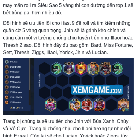
may mắn roll ra Siêu Sao 5 vàng thì con đường đến top 1 sẽ
bớt trông gai hơn nhiều đó.
Đội hình sẽ ưu tiên lối chơi fast 9 để roll và tìm kiếm những
quân cờ 5 vàng quan trọng. Jhin sẽ là gánh kèo chính và
cũng cần một vị tướng chống chịu tuyến trên như Illaoi hoặc
Thresh 2 sao. Đội hình đầy đủ bao gồm: Bard, Miss Fortune,
Sett, Thresh, Ziggs, Illaoi, Yorick, Jhin và Lucian.
Trang bị chúng ta sẽ ưu tiên cho Jhin với Bùa Xanh, Chùy
và Vô Cực. Trang bị chống chịu cho Illaoi tương tự như đội
hình Ezreal. Còn lại sẽ cho Lucian, Yorick hoặc Ziggs, tùy