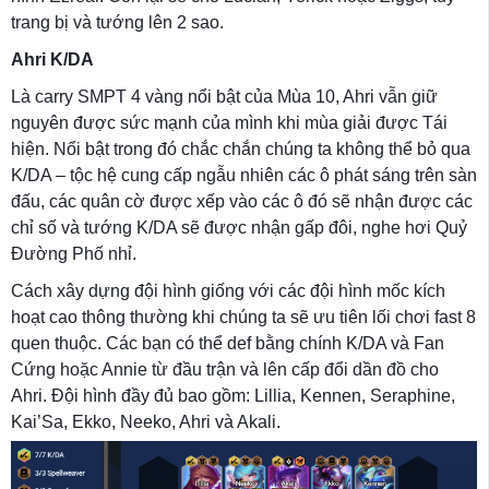
trang bị và tướng lên 2 sao.
Ahri K/DA
Là carry SMPT 4 vàng nổi bật của Mùa 10, Ahri vẫn giữ
nguyên được sức mạnh của mình khi mùa giải được Tái
hiện. Nổi bật trong đó chắc chắn chúng ta không thể bỏ qua
K/DA – tộc hệ cung cấp ngẫu nhiên các ô phát sáng trên sàn
đấu, các quân cờ được xếp vào các ô đó sẽ nhận được các
chỉ số và tướng K/DA sẽ được nhận gấp đôi, nghe hơi Quỷ
Đường Phố nhỉ.
Cách xây dựng đội hình giống với các đội hình mốc kích
hoạt cao thông thường khi chúng ta sẽ ưu tiên lối chơi fast 8
quen thuộc. Các bạn có thể def bằng chính K/DA và Fan
Cứng hoặc Annie từ đầu trận và lên cấp đổi dần đồ cho
Ahri. Đội hình đầy đủ bao gồm: Lillia, Kennen, Seraphine,
Kai’Sa, Ekko, Neeko, Ahri và Akali.