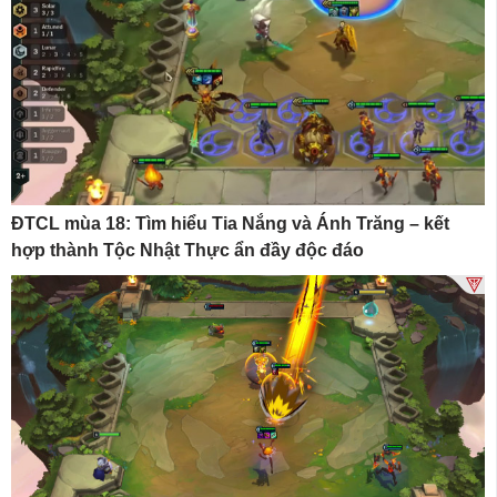
ĐTCL mùa 18: Tìm hiểu Tia Nắng và Ánh Trăng – kết
hợp thành Tộc Nhật Thực ẩn đầy độc đáo