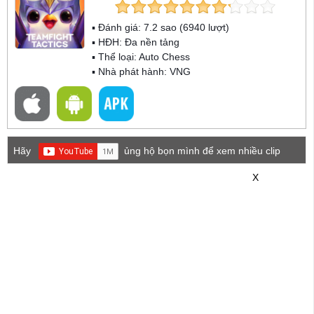
▪ Đánh giá:
7.2
sao (
6940
lượt)
▪ HĐH:
Đa nền tảng
▪ Thể loại:
Auto Chess
▪ Nhà phát hành: VNG
Hãy
ủng hộ bọn mình để xem nhiều clip
game mới hơn nhé!
X