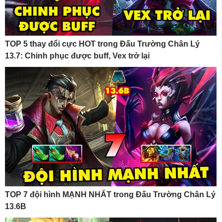
TOP 5 thay đổi cực HOT trong Đấu Trường Chân Lý
13.7: Chinh phục được buff, Vex trở lại
TOP 7 đội hình MẠNH NHẤT trong Đấu Trường Chân Lý
13.6B