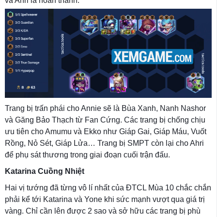
và Ahri là hoàn thành.
Trang bị trấn phái cho Annie sẽ là Bùa Xanh, Nanh Nashor
và Găng Bảo Thạch từ Fan Cứng. Các trang bị chống chịu
ưu tiên cho Amumu và Ekko như Giáp Gai, Giáp Máu, Vuốt
Rồng, Nỏ Sét, Giáp Lửa… Trang bị SMPT còn lại cho Ahri
để phụ sát thương trong giai đoạn cuối trận đấu.
Katarina Cuồng Nhiệt
Hai vị tướng đã từng vô lí nhất của ĐTCL Mùa 10 chắc chắn
phải kể tới Katarina và Yone khi sức mạnh vượt qua giá trị
vàng. Chỉ cần lên được 2 sao và sở hữu các trang bị phù