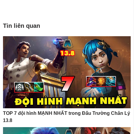
Tin liên quan
TOP 7 đội hình MẠNH NHẤT trong Đấu Trường Chân Lý
13.8