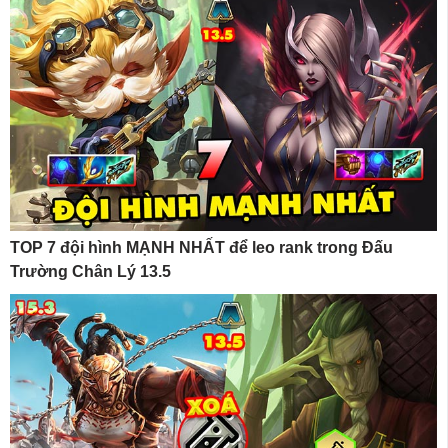
TOP 7 đội hình MẠNH NHẤT để leo rank trong Đấu
Trường Chân Lý 13.5