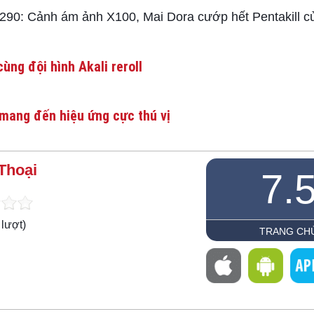
290: Cảnh ám ảnh X100, Mai Dora cướp hết Pentakill 
ùng đội hình Akali reroll
mang đến hiệu ứng cực thú vị
Thoại
7.
lượt)
TRANG CH