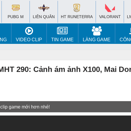
PUBG M
LIÊN QUÂN
HT RUNETERRA
VALORANT
L
ÚNG
VIDEO CLIP
TIN GAME
LÀNG GAME
CÔN
LMHT 290: Cảnh ám ảnh X100, Mai Do
 clip game mới hơn nhé!