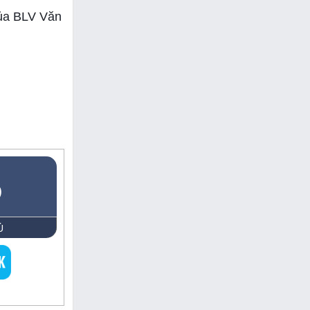
của BLV Văn
5
Ủ