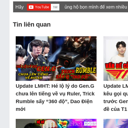
Hãy
ủng hộ bọn mình để xem nhiều
Tin liên quan
Update LMHT: Hé lộ lý do Gen.G
Update L
chưa lên tiếng về vụ Ruler, Trick
kêu gọi q
Rumble sấy “360 độ”, Dao Điện
trước Gen
mới
đề của T1