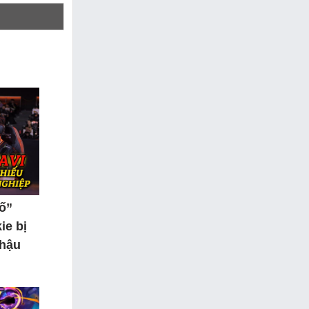
tố”
ie bị
 hậu