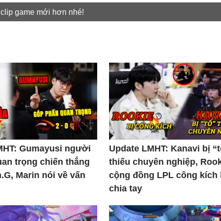
 clip game mới hơn nhé!
MHT: Gumayusi người
Update LMHT: Kanavi bị “
uan trọng chiến thắng
thiếu chuyên nghiệp, Rook
.G, Marin nói về vấn
cộng đồng LPL công kích
chia tay