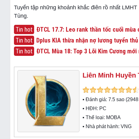
Tuyển tập những khoảnh khắc điên rồ nhất LMHT 
Tùng.
Tin hot
ĐTCL 17.7: Leo rank thần tốc cuối mùa c
Tin hot
Dplus KIA thừa nhận nợ lương tuyển thủ
Tin hot
ĐTCL Mùa 18: Top 3 Lõi Kim Cương mới 
Liên Minh Huyền 
▪ Đánh giá:
7.5
sao (
2948
▪ HĐH:
PC
▪ Thể loại:
MOBA
▪ Nhà phát hành: VNG