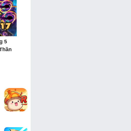
g 5
 Thần