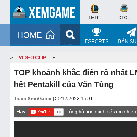
LMHT
ĐTCL
HOME
ESPORTS
BẮN S
»
VIDEO CLIP
»
TOP khoảnh khắc điên rồ nhất 
hết Pentakill của Văn Tùng
Team XemGame
| 30/12/2022 15:31
Hãy
ủng hộ bọn mình để xem nhiều