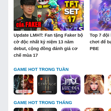
Update LMHT: Fan tặng Faker bộ
Top 7 đội
cờ độc nhất kỷ niệm 13 năm
chơi để b
debut, cộng đồng đánh giá cơ
PBE
chế mùa 17
GAME HOT TRONG TUẦN
GAME HOT TRONG THÁNG