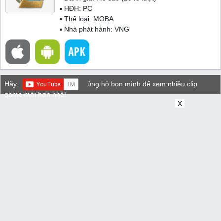
▪ HĐH:
PC
▪ Thể loại:
MOBA
▪ Nhà phát hành: VNG
Hãy
ủng hộ bọn mình để xem nhiều clip
game mới hơn nhé!
X