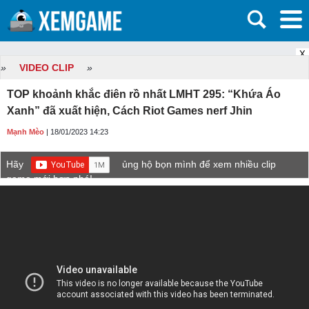
X
»
VIDEO CLIP
»
TOP khoảnh khắc điên rồ nhất LMHT 295: “Khứa Áo
Xanh” đã xuất hiện, Cách Riot Games nerf Jhin
Mạnh Mèo
| 18/01/2023 14:23
Hãy
ủng hộ bọn mình để xem nhiều clip
game mới hơn nhé!