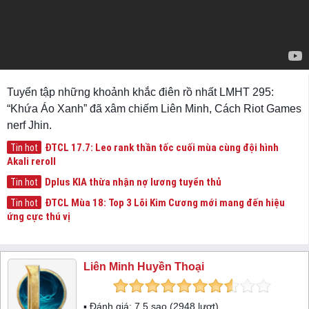
Tuyển tập những khoảnh khắc điên rồ nhất LMHT 295:
“Khứa Áo Xanh” đã xâm chiếm Liên Minh, Cách Riot Games
nerf Jhin.
ĐTCL 17.7: Leo rank thần tốc cuối mùa cùng đội hình
Tin hot
Akali reroll
Dplus KIA thừa nhận nợ lương tuyển thủ
Tin hot
ĐTCL Mùa 18: Top 3 Lõi Kim Cương mới mang đến hiệu
Tin hot
ứng cực thú vị
Liên Minh Huyền Thoại
▪ Đánh giá:
7.5
sao (
2948
lượt)