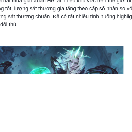
 hai mùa giải Xuân Hè tại nhiều khu vực trên thế giới d
g tốt, lượng sát thương gia tăng theo cấp số nhân so vớ
ợng sát thương chuẩn. Đã có rất nhiều tình huống highli
 đối thủ.