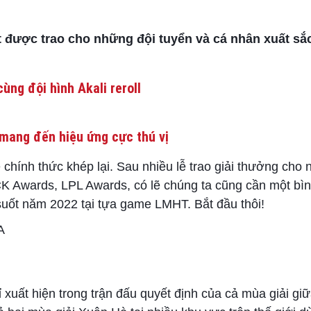
 được trao cho những đội tuyển và cá nhân xuất sắc
ùng đội hình Akali reroll
mang đến hiệu ứng cực thú vị
 chính thức khép lại. Sau nhiều lễ trao giải thưởng cho
 Awards, LPL Awards, có lẽ chúng ta cũng cần một bì
uốt năm 2022 tại tựa game LMHT. Bắt đầu thôi!
A
 xuất hiện trong trận đấu quyết định của cả mùa giải gi