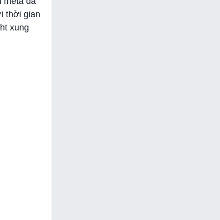
ù meta đã
i thời gian
ght xung