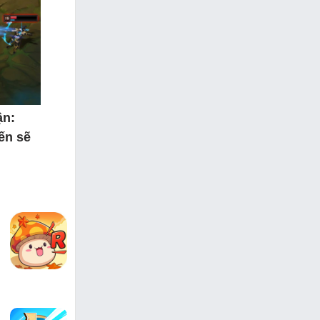
ận:
ến sẽ