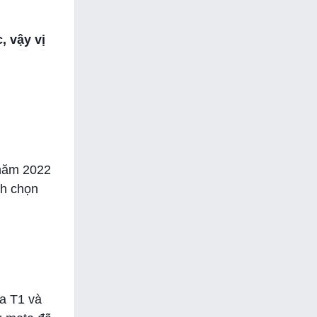
, vậy vị
 năm 2022
nh chọn
ữa T1 và