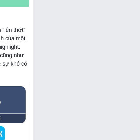
 “lên thớt”
nh của một
ighlight,
n cũng như
c sự khó có
5
Ủ