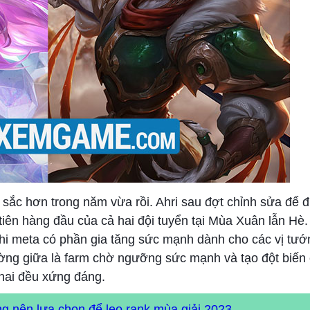
t sắc hơn trong năm vừa rồi. Ahri sau đợt chỉnh sửa để đ
iên hàng đầu của cả hai đội tuyển tại Mùa Xuân lẫn Hè.
 khi meta có phần gia tăng sức mạnh dành cho các vị tư
i đường giữa là farm chờ ngưỡng sức mạnh và tạo đột biế
 hai đều xứng đáng.
 nên lựa chọn để leo rank mùa giải 2023