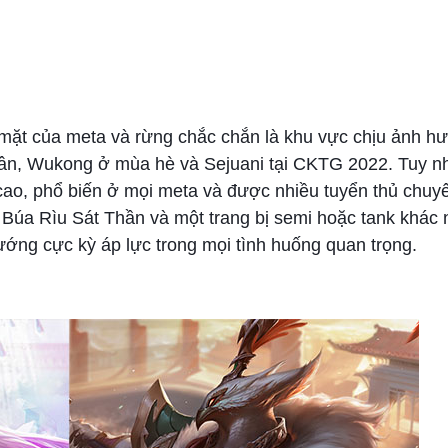
 mặt của meta và rừng chắc chắn là khu vực chịu ảnh h
uân, Wukong ở mùa hè và Sejuani tại CKTG 2022. Tuy nh
cao, phổ biến ở mọi meta và được nhiều tuyển thủ chuy
1 Búa Rìu Sát Thần và một trang bị semi hoặc tank khác
ướng cực kỳ áp lực trong mọi tình huống quan trọng.