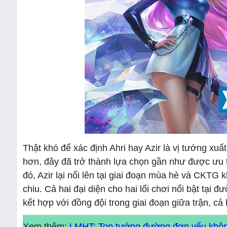
Thật khó để xác định Ahri hay Azir là vị tướng xuấ
hơn, đây đã trở thành lựa chọn gần như được ưu t
đó, Azir lại nổi lên tại giai đoạn mùa hè và CKTG
chiu. Cả hai đại diện cho hai lối chơi nổi bật tạ
kết hợp với đồng đội trong giai đoạn giữa trận, cả
Xem thêm:
LMHT: Top tướng đường đơn yếu không