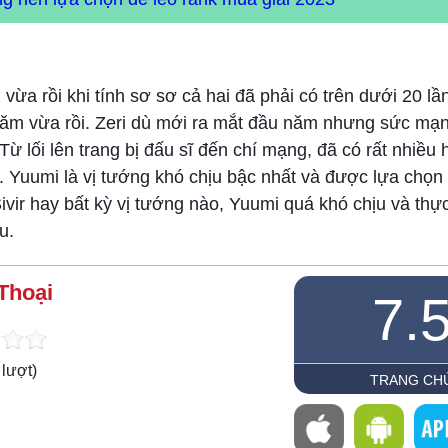
ừa rồi khi tính sơ sơ cả hai đã phải có trên dưới 20 lần
năm vừa rồi. Zeri dù mới ra mắt đầu năm nhưng sức mạ
lối lên trang bị đấu sĩ đến chí mạng, đã có rất nhiều h
ó. Yuumi là vị tướng khó chịu bậc nhất và được lựa chọ
Sivir hay bất kỳ vị tướng nào, Yuumi quá khó chịu và thự
u.
Thoại
7.
lượt)
TRANG CH