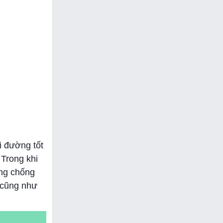
i đường tốt
 Trong khi
ớng chống
n cũng như