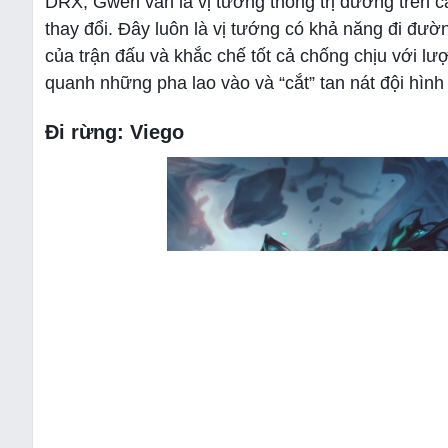
DRX, Gwen vẫn là vị tướng thống trị đường trên cả
thay đổi. Đây luôn là vị tướng có khả năng đi đườn
của trận đấu và khắc chế tốt cả chống chịu với lư
quanh những pha lao vào và “cắt” tan nát đội hình
Đi rừng: Viego