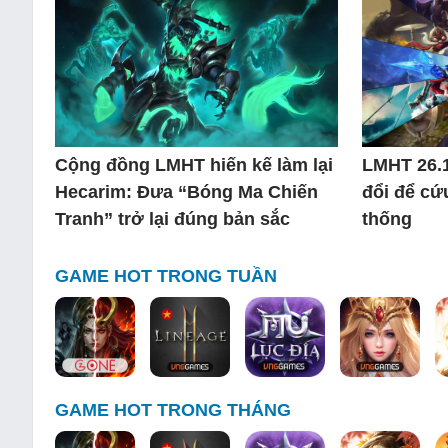
Cộng đồng LMHT hiến kế làm lại
LMHT 26.1
Hecarim: Đưa “Bóng Ma Chiến
đổi để cứ
Tranh” trở lại đúng bản sắc
thống
GAME HOT TRONG TUẦN
GAME HOT TRONG THÁNG