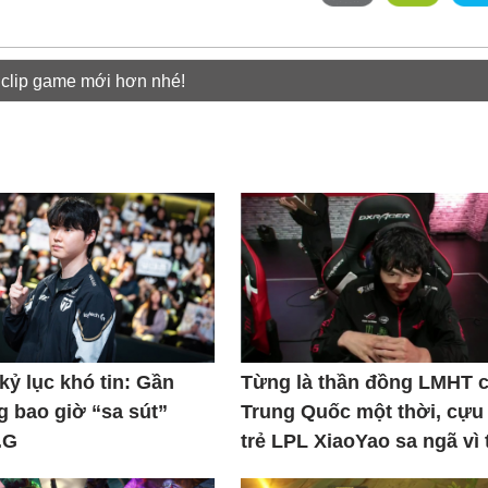
 clip game mới hơn nhé!
kỷ lục khó tin: Gần
Từng là thần đồng LMHT 
 bao giờ “sa sút”
Trung Quốc một thời, cựu
.G
trẻ LPL XiaoYao sa ngã vì 