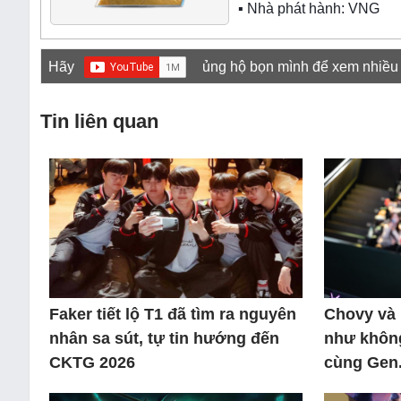
▪ Nhà phát hành: VNG
Hãy
ủng hộ bọn mình để xem nhiều
Tin liên quan
Faker tiết lộ T1 đã tìm ra nguyên
Chovy và 
nhân sa sút, tự tin hướng đến
như không
CKTG 2026
cùng Gen