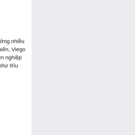
ưởng nhiều
iên, Viego
ên nghiệp
 như Rìu