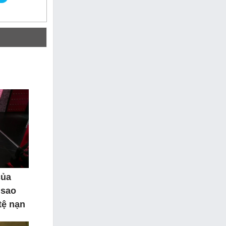
của
 sao
tệ nạn