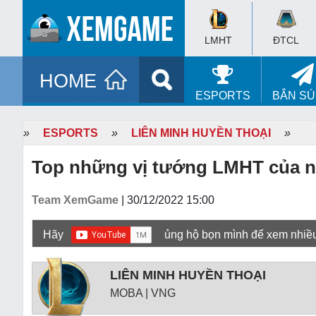
LMHT
ĐTCL
HOME
ESPORTS
BẮN S
»
ESPORTS
»
LIÊN MINH HUYỀN THOẠI
»
Top những vị tướng LMHT của 
Team XemGame
| 30/12/2022 15:00
Hãy
ủng hộ bọn mình để xem nhiề
LIÊN MINH HUYỀN THOẠI
MOBA | VNG