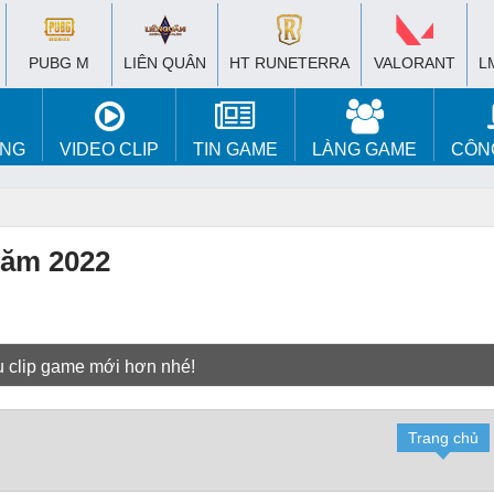
PUBG M
LIÊN QUÂN
HT RUNETERRA
VALORANT
L
ÚNG
VIDEO CLIP
TIN GAME
LÀNG GAME
CÔN
năm 2022
u clip game mới hơn nhé!
Trang chủ