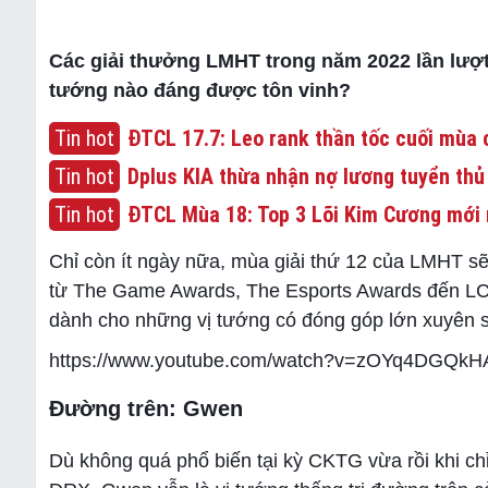
Các giải thưởng LMHT trong năm 2022 lần lượt
tướng nào đáng được tôn vinh?
Tin hot
ĐTCL 17.7: Leo rank thần tốc cuối mùa c
Tin hot
Dplus KIA thừa nhận nợ lương tuyển thủ
Tin hot
ĐTCL Mùa 18: Top 3 Lõi Kim Cương mới 
Chỉ còn ít ngày nữa, mùa giải thứ 12 của LMHT sẽ
từ The Game Awards, The Esports Awards đến LCK
dành cho những vị tướng có đóng góp lớn xuyên s
https://www.youtube.com/watch?v=zOYq4DGQkH
Đường trên: Gwen
Dù không quá phổ biến tại kỳ CKTG vừa rồi khi chỉ