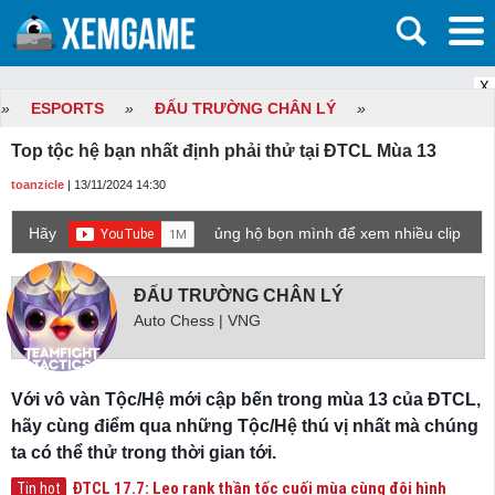
X
»
ESPORTS
»
ĐẤU TRƯỜNG CHÂN LÝ
»
Top tộc hệ bạn nhất định phải thử tại ĐTCL Mùa 13
toanzicle
| 13/11/2024 14:30
Hãy
ủng hộ bọn mình để xem nhiều clip
game mới hơn nhé!
ĐẤU TRƯỜNG CHÂN LÝ
Auto Chess | VNG
Với vô vàn Tộc/Hệ mới cập bến trong mùa 13 của ĐTCL,
hãy cùng điểm qua những Tộc/Hệ thú vị nhất mà chúng
ta có thể thử trong thời gian tới.
ĐTCL 17.7: Leo rank thần tốc cuối mùa cùng đội hình
Tin hot