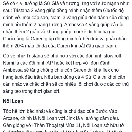
Sẽ có 4 vị tướng là Sứ Giả và tương ứng với sức mạnh như
sau: Tristana 2 vàng giúp đồng minh nhận thêm 6% tốc độ
đánh với mỗi cấp sao, Nami 3 vàng giúp đòn đánh của đồng
minh hồi thêm 2 năng lượng, Ambessa 4 vàng giúp cả đội
nhận thêm 2 giáp và kháng phép mỗi kẻ địch bị hạ gục.
Cuối cùng là Garen giúp đồng minh ở bên trái và phải nhận
thêm 20% máu tối đa của Garen khi bắt đầu giao tranh.
Có vẻ như Tristana sẽ phù hợp với các đội hình slow roll,
Nami là các đội hình AP hoặc kết hợp với đòn đánh,
Ambessa sẽ tăng chống chịu còn Garen thì khá flex cho
hàng tank đầu trận. Nếu bạn dùng cả 4 Sứ Giả thì khỏi cần
cân nhắc và chắc chắn sẽ có nhiều lối chơi được các cờ thủ
sáng tạo trong thời gian tới.
Nổi Loạn
Tộc hệ lớn bậc nhất và cũng là chủ đạo của Bước Vào
Arcane, chính là Nổi Loạn với Jinx là vị tướng cầm đầu.
Gần giống với Thần Thoại tại Mùa 11, Nổi Loạn sở hữu tới