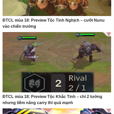
ĐTCL mùa 18: Preview Tộc Tinh Nghịch – cưỡi Nunu
vào chiến trường
ĐTCL mùa 18: Preview Tộc Khắc Tinh – chỉ 2 tướng
nhưng tiềm năng carry thì quá mạnh