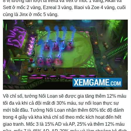
8 vị tướng lần lượt là Irelia và Vex ở mốc 1 vàng, Akali và
Sett ở mốc 2 vàng, Ezreal 3 vàng, Illaoi và Zoe 4 vàng, cuối
cùng là Jinx ở mốc 5 vàng.
Về chỉ số, tướng Nổi Loạn sẽ được gia tăng thêm 12% máu
tối đa và khi cả đội mất đi 30% máu, sự nổi loạn thực sự
mới bắt đầu. Tướng Nổi Loạn nhận thêm 60% tốc độ đánh
trong 4 giây và kha khá chỉ số theo mốc kích hoạt đến hết
giao tranh. Mốc 3 là 15% AD và AP, 25% và thêm 12% máu