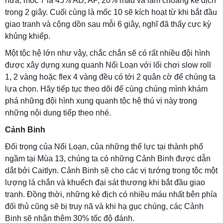
nữa, mốc 7 là 45% AD, AP, 20% máu và làm choáng kẻ địch
trong 2 giây. Cuối cùng là mốc 10 sẽ kích hoạt từ khi bắt đầu
giao tranh và cộng dồn sau mỗi 6 giây, nghĩ đã thấy cực kỳ
khủng khiếp.
Một tộc hệ lớn như vậy, chắc chắn sẽ có rất nhiều đội hình
được xây dựng xung quanh Nổi Loạn với lối chơi slow roll
1, 2 vàng hoặc flex 4 vàng đều có tới 2 quân cờ để chúng ta
lựa chọn. Hãy tiếp tục theo dõi để cùng chúng mình khám
phá những đội hình xung quanh tộc hệ thú vị này trong
những nội dung tiếp theo nhé.
Cảnh Binh
Đối trọng của Nổi Loạn, của những thế lực tại thành phố
ngầm tại Mùa 13, chúng ta có những Cảnh Binh được dẫn
dắt bởi Caitlyn. Cảnh Binh sẽ cho các vị tướng trong tộc một
lượng lá chắn và khuếch đại sát thương khi bắt đầu giao
tranh. Đồng thời, những kẻ địch có nhiều máu nhất bên phía
đối thủ cũng sẽ bị truy nã và khi hạ gục chúng, các Cảnh
Binh sẽ nhận thêm 30% tốc độ đánh.