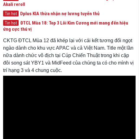
Akali reroll
Dplus KIA thừa nhận nợ lương tuyển thủ
Tin hot
ĐTCL Mùa 18: Top 3 Lõi Kim Cương mới mang đến hiệu
Tin hot
ứng cực thú vị
CKTG ĐTCL Mùa 12 đã khép lại với cái kết tương đối ngọt
ngào dành cho khu vực APAC và cả Việt Nam. Title một lần
nữa dành chức vô địch tại Cúp Chiến Thuật trong khi cặp
đôi song sát YBY1 và MidFeed của chúng ta có cho mình vị
trí hạng 3 và 4 chung cuộc.