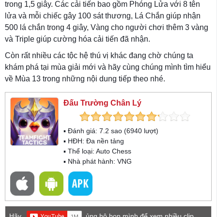
trong 1,5 giây. Các cải tiến bao gồm Phóng Lửa với 8 tên
lửa và mỗi chiếc gây 100 sát thương, Lá Chắn giúp nhận
500 lá chắn trong 4 giây, Vàng cho người chơi thêm 3 vàng
và Triple giúp cường hóa cải tiến đã nhận.
Còn rất nhiều các tộc hệ thú vị khác đang chờ chúng ta
khám phá tại mùa giải mới và hãy cùng chúng mình tìm hiểu
về Mùa 13 trong những nội dung tiếp theo nhé.
Đấu Trường Chân Lý
▪ Đánh giá:
7.2
sao (
6940
lượt)
▪ HĐH:
Đa nền tảng
▪ Thể loại:
Auto Chess
▪ Nhà phát hành: VNG
Hãy
ủng hộ bọn mình để xem nhiều clip