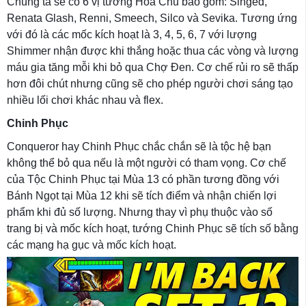
Chúng ta sẽ có 6 vị tướng Hóa Chủ bao gồm: Singed,
Renata Glash, Renni, Smeech, Silco và Sevika. Tương ứng
với đó là các mốc kích hoạt là 3, 4, 5, 6, 7 với lượng
Shimmer nhận được khi thắng hoặc thua các vòng và lượng
máu gia tăng mỗi khi bỏ qua Chợ Đen. Cơ chế rủi ro sẽ thấp
hơn đôi chút nhưng cũng sẽ cho phép người chơi sáng tạo
nhiều lối chơi khác nhau và flex.
Chinh Phục
Conqueror hay Chinh Phục chắc chắn sẽ là tộc hệ bạn
không thể bỏ qua nếu là một người có tham vọng. Cơ chế
của Tộc Chinh Phục tại Mùa 13 có phần tương đồng với
Bánh Ngọt tại Mùa 12 khi sẽ tích điểm và nhận chiến lợi
phẩm khi đủ số lượng. Nhưng thay vì phụ thuộc vào số
trang bị và mốc kích hoạt, tướng Chinh Phục sẽ tích số bằng
các mạng hạ gục và mốc kích hoạt.