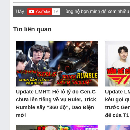
Hãy
ủng hộ bọn mình để xem nhiều
Tin liên quan
Update LMHT: Hé lộ lý do Gen.G
Update L
chưa lên tiếng về vụ Ruler, Trick
kêu gọi q
Rumble sấy “360 độ”, Dao Điện
trước Gen
mới
đề của T1