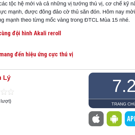
các tộc hệ mới và cả những vị tướng thú vị, cơ chế kỹ 
 cực mạnh, được đông đảo cờ thủ săn đón. Hôm nay mời
g mạnh theo từng mốc vàng trong ĐTCL Mùa 15 nhé.
ùng đội hình Akali reroll
mang đến hiệu ứng cực thú vị
 Lý
7.
lượt)
TRANG CH