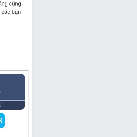
năng cũng
 các bạn
2
Ủ