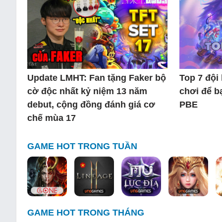
Update LMHT: Fan tặng Faker bộ
Top 7 đội
cờ độc nhất kỷ niệm 13 năm
chơi để b
debut, cộng đồng đánh giá cơ
PBE
chế mùa 17
GAME HOT TRONG TUẦN
GAME HOT TRONG THÁNG