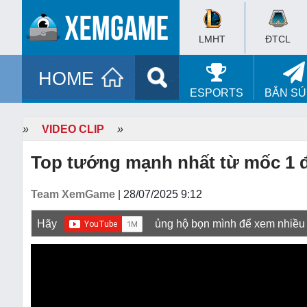
LMHT
ĐTCL
HOME
ESPORTS
BẮN S
»
VIDEO CLIP
»
Top tướng mạnh nhất từ mốc 1 
Team XemGame
| 28/07/2025 9:12
Hãy
ủng hộ bọn mình để xem nhiều