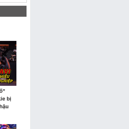
tố”
ie bị
 hậu