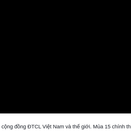
ủa cộng đồng ĐTCL Việt Nam và thế giới. Mùa 15 chính t