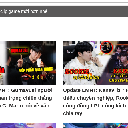
 clip game mới hơn nhé!
MHT: Gumayusi người
Update LMHT: Kanavi bị “
uan trọng chiến thắng
thiếu chuyên nghiệp, Rook
.G, Marin nói về vấn
cộng đồng LPL công kích
chia tay