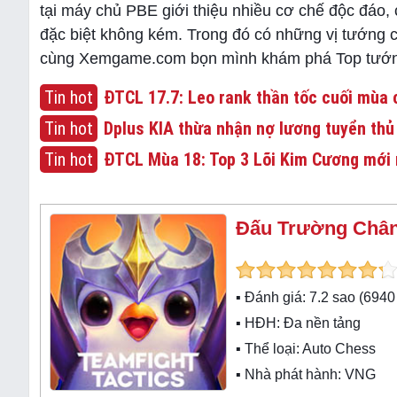
tại máy chủ PBE giới thiệu nhiều cơ chế độc đáo, 
đặc biệt không kém. Trong đó có những vị tướng
cùng Xemgame.com bọn mình khám phá Top tướn
Tin hot
ĐTCL 17.7: Leo rank thần tốc cuối mùa c
Tin hot
Dplus KIA thừa nhận nợ lương tuyển thủ
Tin hot
ĐTCL Mùa 18: Top 3 Lõi Kim Cương mới 
Đấu Trường Chân
▪ Đánh giá:
7.2
sao (
6940
▪ HĐH:
Đa nền tảng
▪ Thể loại:
Auto Chess
▪ Nhà phát hành: VNG