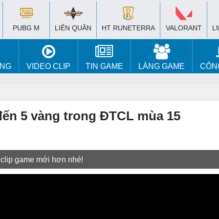
PUBG M
LIÊN QUÂN
HT RUNETERRA
VALORANT
L
ÚNG
VIDEO CLIP
TIN GAME
LÀNG GAME
CÔN
đến 5 vàng trong ĐTCL mùa 15
 clip game mới hơn nhé!