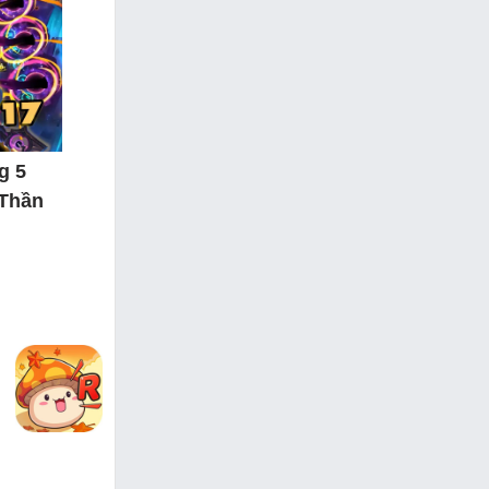
g 5
 Thần