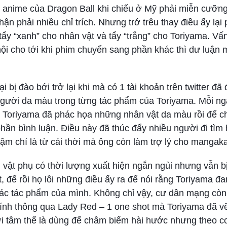
 anime của Dragon Ball khi chiếu ở Mỹ phải miễn cưỡng
n phải nhiều chỉ trích. Nhưng trớ trêu thay điều ấy lại 
 tẩy “xanh” cho nhân vật và tẩy “trắng” cho Toriyama. Vấ
hội cho tới khi phim chuyển sang phần khác thì dư luận
i bị đào bới trở lại khi mà có 1 tài khoản trên twitter đã
người da màu trong từng tác phẩm của Toriyama. Mỗi ng
 Toriyama đã phác họa những nhân vật da màu rồi để c
hần bình luận. Điều này đã thúc đẩy nhiều người đi tìm 
m chí là từ cái thời mà ông còn làm trợ lý cho mangak
vật phụ có thời lượng xuất hiện ngắn ngủi nhưng vẫn b
t, để rồi họ lôi những điều ấy ra để nói rằng Toriyama đ
các tác phẩm của mình. Không chỉ vậy, cư dân mạng còn 
i tính thông qua Lady Red – 1 one shot mà Toriyama đã 
 tâm thế là dùng để châm biếm hài hước nhưng theo c