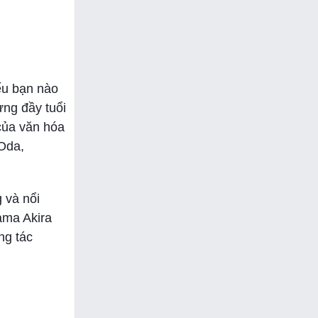
nếu bạn nào
ựng đầy tuổi
của văn hóa
 Oda,
 và nổi
ama Akira
ng tác