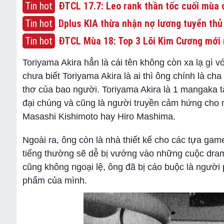
Tin hot
ĐTCL 17.7: Leo rank thần tốc cuối mùa c
Tin hot
Dplus KIA thừa nhận nợ lương tuyển thủ
Tin hot
ĐTCL Mùa 18: Top 3 Lõi Kim Cương mới 
Toriyama Akira hẳn là cái tên không còn xa lạ gì 
chưa biết Toriyama Akira là ai thì ông chính là c
thơ của bao người. Toriyama Akira là 1 mangaka 
đại chúng và cũng là người truyền cảm hứng cho n
Masashi Kishimoto hay Hiro Mashima.
Ngoài ra, ông còn là nhà thiết kế cho các tựa ga
tiếng thường sẽ dễ bị vướng vào những cuộc dram
cũng không ngoại lệ, ông đã bị cáo buộc là người 
phẩm của mình.