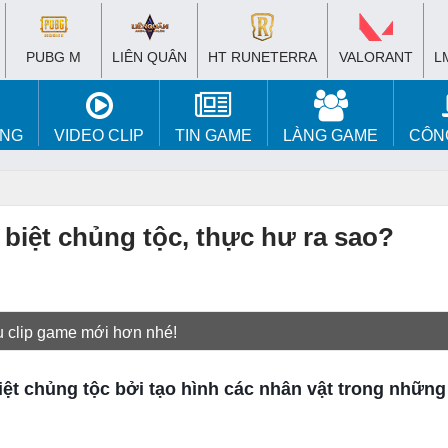
PUBG M
LIÊN QUÂN
HT RUNETERRA
VALORANT
L
ÚNG
VIDEO CLIP
TIN GAME
LÀNG GAME
CÔN
 biệt chủng tộc, thực hư ra sao?
u clip game mới hơn nhé!
iệt chủng tộc bởi tạo hình các nhân vật trong nhữn