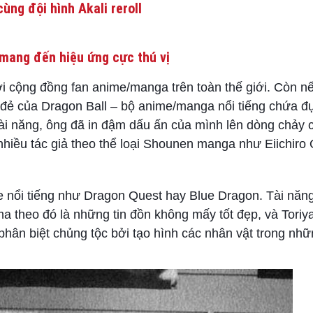
ùng đội hình Akali reroll
mang đến hiệu ứng cực thú vị
với cộng đồng fan anime/manga trên toàn thế giới. Còn 
ha đẻ của Dragon Ball – bộ anime/manga nổi tiếng chứa đ
tài năng, ông đã in đậm dấu ấn của mình lên dòng chảy 
hiều tác giả theo thể loại Shounen manga như Eiichiro
me nổi tiếng như Dragon Quest hay Blue Dragon. Tài năng
a theo đó là những tin đồn không mấy tốt đẹp, và Toriy
phân biệt chủng tộc bởi tạo hình các nhân vật trong nhữ