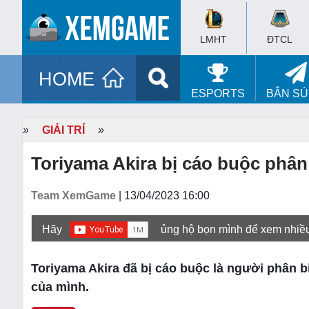
LMHT
ĐTCL
HOME
ESPORTS
BẮN S
»
GIẢI TRÍ
»
Toriyama Akira bị cáo buộc phân
Team XemGame
| 13/04/2023 16:00
Hãy
ủng hộ bọn mình để xem nhiề
Toriyama Akira đã bị cáo buộc là người phân b
của mình.