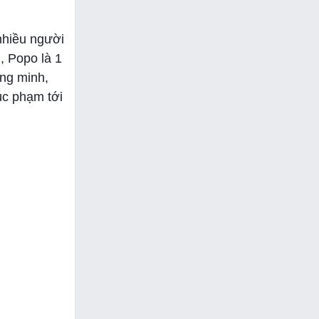
nhiều người
, Popo là 1
ông minh,
úc phạm tới