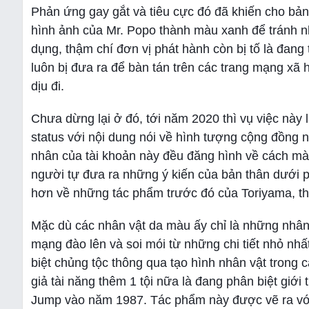
Phản ứng gay gắt và tiêu cực đó đã khiến cho bản
hình ảnh của Mr. Popo thành màu xanh để tránh nhậ
dụng, thậm chí đơn vị phát hành còn bị tố là đang
luôn bị đưa ra để bàn tán trên các trang mạng xã 
dịu đi.
Chưa dừng lại ở đó, tới năm 2020 thì vụ việc này lạ
status với nội dung nói về hình tượng cộng đồng 
nhân của tài khoản này đều đăng hình về cách mà
người tự đưa ra những ý kiến của bản thân dưới p
hơn về những tác phẩm trước đó của Toriyama, thậ
Mặc dù các nhân vật da màu ấy chỉ là những nhân 
mạng đào lên và soi mói từ những chi tiết nhỏ nhấ
biệt chủng tộc thông qua tạo hình nhân vật trong 
giả tài năng thêm 1 tội nữa là đang phân biệt giớ
Jump vào năm 1987. Tác phẩm này được vẽ ra với