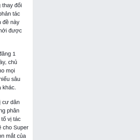
 thay đổi
phản tác
n đề này
 mới được
 đăng 1
ày, chủ
ho mọi
hiểu sâu
a khác.
ị cư dân
ang phân
tố vị tác
vẽ cho Super
on mắt của