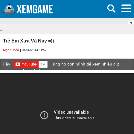
X
»
Trẻ Em Xưa Và Nay =))
Mạnh Mèo
| 01/06/2014 11:57
Hãy
ủng hộ bọn mình để xem nhiều clip
game mới hơn nhé!