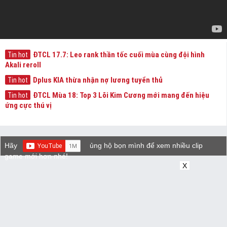
ĐTCL 17.7: Leo rank thần tốc cuối mùa cùng đội hình
Tin hot
Akali reroll
Dplus KIA thừa nhận nợ lương tuyển thủ
Tin hot
ĐTCL Mùa 18: Top 3 Lõi Kim Cương mới mang đến hiệu
Tin hot
ứng cực thú vị
Hãy
ủng hộ bọn mình để xem nhiều clip
game mới hơn nhé!
X