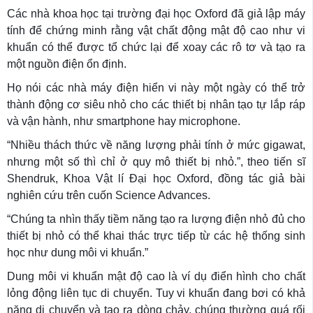
Các nhà khoa học tại trường đại học Oxford đã giả lập máy
tính để chứng minh rằng vật chất động mật độ cao như vi
khuẩn có thể được tổ chức lại để xoay các rô tơ và tạo ra
một nguồn điện ổn định.
Họ nói các nhà máy điện hiển vi này một ngày có thể trở
thành động cơ siêu nhỏ cho các thiết bị nhân tạo tự lắp ráp
và vận hành, như smartphone hay microphone.
“Nhiều thách thức về năng lượng phải tính ở mức gigawat,
nhưng một số thì chỉ ở quy mô thiết bị nhỏ.”, theo tiến sĩ
Shendruk, Khoa Vật lí Đại học Oxford, đồng tác giả bài
nghiên cứu trên cuốn Science Advances.
“Chúng ta nhìn thấy tiềm năng tạo ra lượng điện nhỏ đủ cho
thiết bị nhỏ có thể khai thác trực tiếp từ các hệ thống sinh
học như dung môi vi khuẩn.”
Dung môi vi khuẩn mật độ cao là ví dụ điển hình cho chất
lỏng động liên tục di chuyển. Tuy vi khuẩn đang bơi có khả
năng di chuyển và tạo ra dòng chảy, chúng thường quá rối