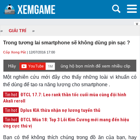
X
»
GIẢI TRÍ
»
Trong tương lai smartphone sẽ không dùng pin sạc ?
Cóp Xong Pát
| 12/07/2016 17:00
Hãy
ủng hộ bọn mình để xem nhiều clip
game mới hơn nhé!
Một nghiên cứu mới đây cho thấy những loài vi khuẩn có
thể dùng để tạo ra năng lượng cho smartphone .
ĐTCL 17.7: Leo rank thần tốc cuối mùa cùng đội hình
Tin hot
Akali reroll
Dplus KIA thừa nhận nợ lương tuyển thủ
Tin hot
ĐTCL Mùa 18: Top 3 Lõi Kim Cương mới mang đến hiệu
Tin hot
ứng cực thú vị
Bạn có thể không thích chúng trong đồ ăn của bạn, hay