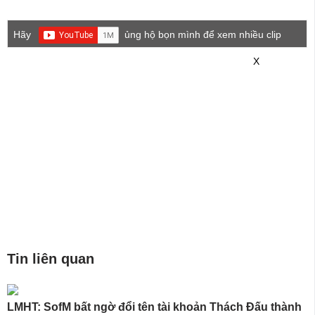
Hãy
ủng hộ bọn mình để xem nhiều clip
game mới hơn nhé!
X
Tin liên quan
LMHT: SofM bất ngờ đổi tên tài khoản Thách Đấu thành