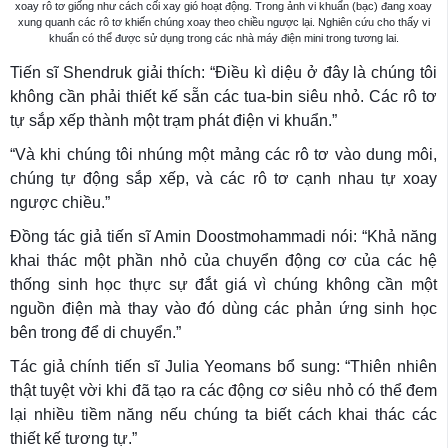
xoay rô tơ giống như cách cối xay gió hoạt động. Trong ảnh vi khuẩn (bạc) đang xoay
xung quanh các rô tơ khiến chúng xoay theo chiều ngược lại. Nghiên cứu cho thấy vi
khuẩn có thể được sử dụng trong các nhà máy điện mini trong tương lai.
Tiến sĩ Shendruk giải thích: “Điều kì diệu ở đây là chúng tôi
không cần phải thiết kế sẵn các tua-bin siêu nhỏ. Các rô tơ
tự sắp xếp thành một trạm phát điện vi khuẩn.”
“Và khi chúng tôi nhúng một mảng các rô tơ vào dung môi,
chúng tự động sắp xếp, và các rô tơ cạnh nhau tự xoay
ngược chiều.”
Đồng tác giả tiến sĩ Amin Doostmohammadi nói: “Khả năng
khai thác một phần nhỏ của chuyển động cơ của các hệ
thống sinh học thực sự đắt giá vì chúng không cần một
nguồn điện mà thay vào đó dùng các phản ứng sinh học
bên trong để di chuyển.”
Tác giả chính tiến sĩ Julia Yeomans bổ sung: “Thiên nhiên
thật tuyệt vời khi đã tạo ra các động cơ siêu nhỏ có thể đem
lại nhiều tiềm năng nếu chúng ta biết cách khai thác các
thiết kế tương tự.”