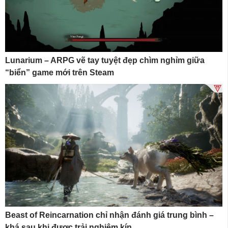
Lunarium – ARPG vẽ tay tuyệt đẹp chìm nghỉm giữa
“biển” game mới trên Steam
Beast of Reincarnation chỉ nhận đánh giá trung bình –
khá sau khi được trải nghiệm kín