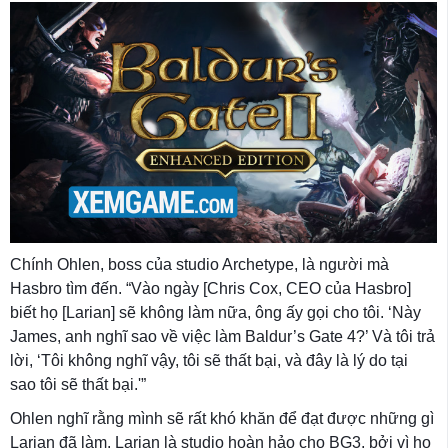
Chính Ohlen, boss của studio Archetype, là người mà
Hasbro tìm đến. “Vào ngày [Chris Cox, CEO của Hasbro]
biết họ [Larian] sẽ không làm nữa, ông ấy gọi cho tôi. ‘Này
James, anh nghĩ sao về việc làm Baldur’s Gate 4?’ Và tôi trả
lời, ‘Tôi không nghĩ vậy, tôi sẽ thất bại, và đây là lý do tại
sao tôi sẽ thất bại.'”
Ohlen nghĩ rằng mình sẽ rất khó khăn để đạt được những gì
Larian đã làm. Larian là studio hoàn hảo cho BG3, bởi vì họ