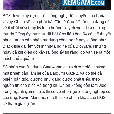
BG3 được xây dựng trên công nghệ độc quyền của Larian,
vì vậy Ohlen sẽ cần phải bắt đầu từ đầu. “Chúng ta đang nói
về ít nhất nửa thập kỷ kinh hoàng, xây dựng tất cả những
thứ đó.” Ông ấy thực sự đã hỏi Cox liệu ông ấy có thể thuyết
phục Larian cấp phép sử dụng công nghệ này, giống như
Black Isle đã làm với Infinity Engine của BioWare. Nhưng
ngay cả khi điều đó xảy ra, ông ấy tin rằng, đó vẫn sẽ là một
thách thức quá lớn.
Số phận của Baldur’s Gate 4 vẫn chưa được biết, nhưng
một phiên bản làm lại của Baldur’s Gate 2, và có thể cả
phiên bản gốc, dường như đang được phát triển, theo
nguồn tin cho biết. Và trong khi Ohlen không còn làm việc
trong ngành game nữa, thì có vẻ như người đồng nghiệp cũ
của ông, Kevin Martens, nhà thiết kế chính khác của BG2,
sẽ tham gia dự án.