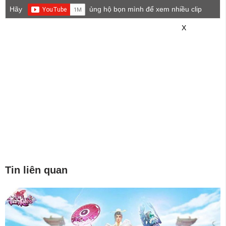
Hãy
ủng hộ bọn mình để xem nhiều clip
game mới hơn nhé!
X
Tin liên quan