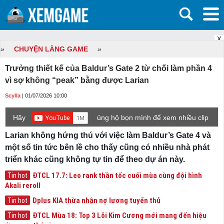
X
»
CHUYỆN LÀNG GAME
»
Trưởng thiết kế của Baldur’s Gate 2 từ chối làm phần 4
vì sợ không “peak” bằng được Larian
Scylla
| 01/07/2026 10:00
Hãy
ủng hộ bọn mình để xem nhiều clip
game mới hơn nhé!
Larian không hứng thú với việc làm Baldur’s Gate 4 và
một số tin tức bên lề cho thấy cũng có nhiều nhà phát
triển khác cũng không tự tin để theo dự án này.
ĐTCL 17.7: Leo rank thần tốc cuối mùa cùng đội hình
Tin hot
Akali reroll
Dplus KIA thừa nhận nợ lương tuyển thủ
Tin hot
ĐTCL Mùa 18: Top 3 Lõi Kim Cương mới mang đến hiệu
Tin hot