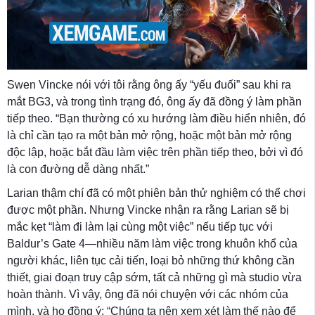
Swen Vincke nói với tôi rằng ông ấy “yếu đuối” sau khi ra
mắt BG3, và trong tình trạng đó, ông ấy đã đồng ý làm phần
tiếp theo. “Bạn thường có xu hướng làm điều hiển nhiên, đó
là chỉ cần tạo ra một bản mở rộng, hoặc một bản mở rộng
độc lập, hoặc bắt đầu làm việc trên phần tiếp theo, bởi vì đó
là con đường dễ dàng nhất.”
Larian thậm chí đã có một phiên bản thử nghiệm có thể chơi
được một phần. Nhưng Vincke nhận ra rằng Larian sẽ bị
mắc kẹt “làm đi làm lại cùng một việc” nếu tiếp tục với
Baldur’s Gate 4—nhiều năm làm việc trong khuôn khổ của
người khác, liên tục cải tiến, loại bỏ những thứ không cần
thiết, giai đoạn truy cập sớm, tất cả những gì mà studio vừa
hoàn thành. Vì vậy, ông đã nói chuyện với các nhóm của
mình, và họ đồng ý: “Chúng ta nên xem xét làm thế nào để