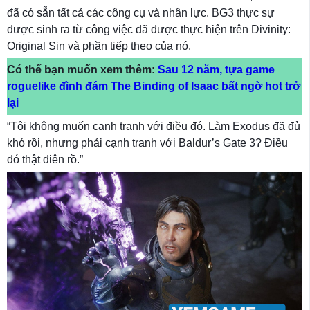
đã có sẵn tất cả các công cụ và nhân lực. BG3 thực sự
được sinh ra từ công việc đã được thực hiện trên Divinity:
Original Sin và phần tiếp theo của nó.
Có thể bạn muốn xem thêm:
Sau 12 năm, tựa game
roguelike đình đám The Binding of Isaac bất ngờ hot trở
lại
“Tôi không muốn cạnh tranh với điều đó. Làm Exodus đã đủ
khó rồi, nhưng phải cạnh tranh với Baldur’s Gate 3? Điều
đó thật điên rồ.”