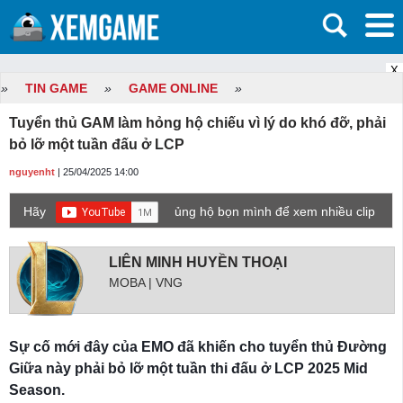
X
»
TIN GAME
»
GAME ONLINE
»
Tuyển thủ GAM làm hỏng hộ chiếu vì lý do khó đỡ, phải
bỏ lỡ một tuần đấu ở LCP
nguyenht
| 25/04/2025 14:00
Hãy
ủng hộ bọn mình để xem nhiều clip
game mới hơn nhé!
LIÊN MINH HUYỀN THOẠI
MOBA | VNG
Sự cố mới đây của EMO đã khiến cho tuyển thủ Đường
Giữa này phải bỏ lỡ một tuần thi đấu ở LCP 2025 Mid
Season.