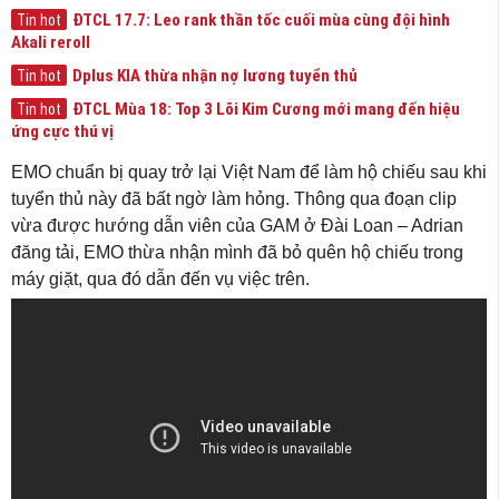
ĐTCL 17.7: Leo rank thần tốc cuối mùa cùng đội hình
Tin hot
Akali reroll
Dplus KIA thừa nhận nợ lương tuyển thủ
Tin hot
ĐTCL Mùa 18: Top 3 Lõi Kim Cương mới mang đến hiệu
Tin hot
ứng cực thú vị
EMO chuẩn bị quay trở lại Việt Nam để làm hộ chiếu sau khi
tuyển thủ này đã bất ngờ làm hỏng. Thông qua đoạn clip
vừa được hướng dẫn viên của GAM ở Đài Loan – Adrian
đăng tải, EMO thừa nhận mình đã bỏ quên hộ chiếu trong
máy giặt, qua đó dẫn đến vụ việc trên.