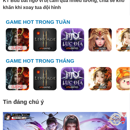
KT Bdd bất ngờ vì bị cấm quá nhiều tướng, chia sẻ khó
khăn khi xoay tua đội hình
GAME HOT TRONG TUẦN
GAME HOT TRONG THÁNG
Tin đáng chú ý