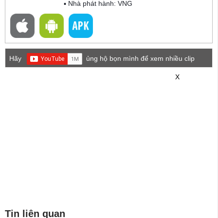
▪ Nhà phát hành: VNG
Hãy
ủng hộ bọn mình để xem nhiều clip
game mới hơn nhé!
X
Tin liên quan