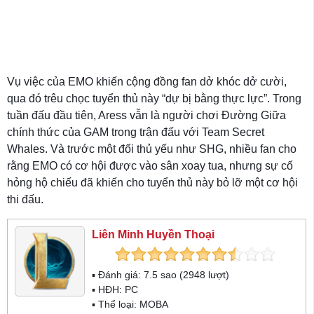
Vụ việc của EMO khiến cộng đồng fan dở khóc dở cười,
qua đó trêu chọc tuyển thủ này “dự bị bằng thực lực”. Trong
tuần đấu đầu tiên, Aress vẫn là người chơi Đường Giữa
chính thức của GAM trong trận đấu với Team Secret
Whales. Và trước một đối thủ yếu như SHG, nhiều fan cho
rằng EMO có cơ hội được vào sân xoay tua, nhưng sự cố
hỏng hộ chiếu đã khiến cho tuyển thủ này bỏ lỡ một cơ hội
thi đấu.
Liên Minh Huyền Thoại
▪ Đánh giá:
7.5
sao (
2948
lượt)
▪ HĐH:
PC
▪ Thể loại:
MOBA