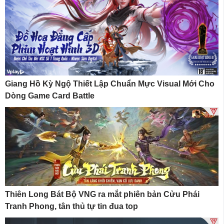
Giang Hồ Kỳ Ngộ Thiết Lập Chuẩn Mực Visual Mới Cho
Dòng Game Card Battle
Thiên Long Bát Bộ VNG ra mắt phiên bản Cửu Phái
Tranh Phong, tân thủ tự tin đua top