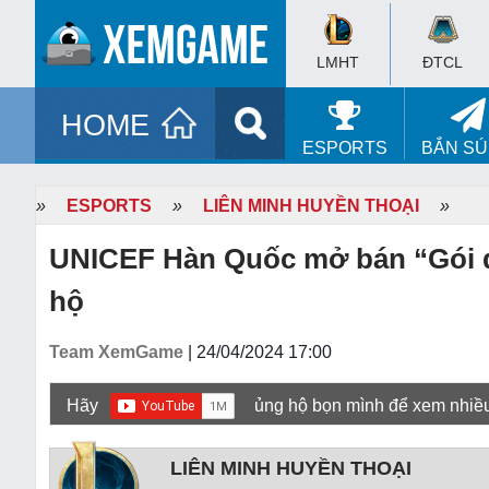
LMHT
ĐTCL
HOME
ESPORTS
BẮN S
»
ESPORTS
»
LIÊN MINH HUYỀN THOẠI
»
UNICEF Hàn Quốc mở bán “Gói qu
hộ
Team XemGame
| 24/04/2024 17:00
Hãy
ủng hộ bọn mình để xem nhiề
LIÊN MINH HUYỀN THOẠI