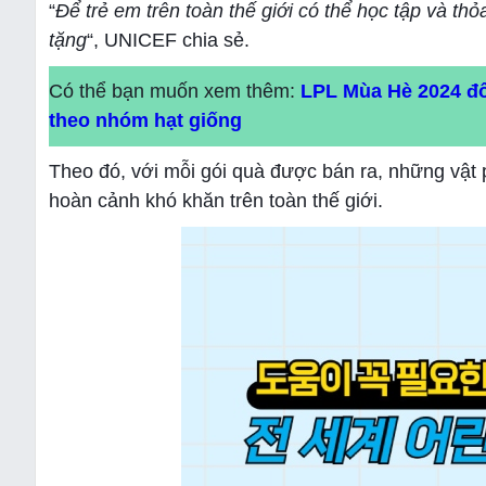
“
Để trẻ em trên toàn thế giới có thể học tập và th
tặng
“, UNICEF chia sẻ.
Có thể bạn muốn xem thêm:
LPL Mùa Hè 2024 đổ
theo nhóm hạt giống
Theo đó, với mỗi gói quà được bán ra, những vật
hoàn cảnh khó khăn trên toàn thế giới.