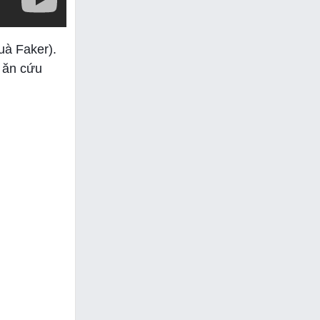
uà Faker).
c ăn cứu