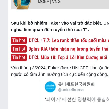
MOBA | VNG
Sau khi bổ nhiệm Faker vào vai trò đặc biệt,
nghĩa liên quan đến tuyển thủ của T1.
Tin hot
ĐTCL 17.7: Leo rank thần tốc cuối mùa c
Tin hot
Dplus KIA thừa nhận nợ lương tuyển thủ
Tin hot
ĐTCL Mùa 18: Top 3 Lõi Kim Cương mới 
Vào tháng 3/2024, Faker được UNICEF Hàn Quốc b
người có tầm ảnh hưởng tích cực đến cộng đồng, t