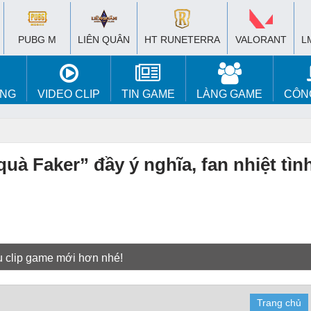
PUBG M
LIÊN QUÂN
HT RUNETERRA
VALORANT
L
ÚNG
VIDEO CLIP
TIN GAME
LÀNG GAME
CÔN
à Faker” đầy ý nghĩa, fan nhiệt tìn
u clip game mới hơn nhé!
Trang chủ