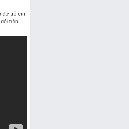
p đỡ trẻ em
đói trên