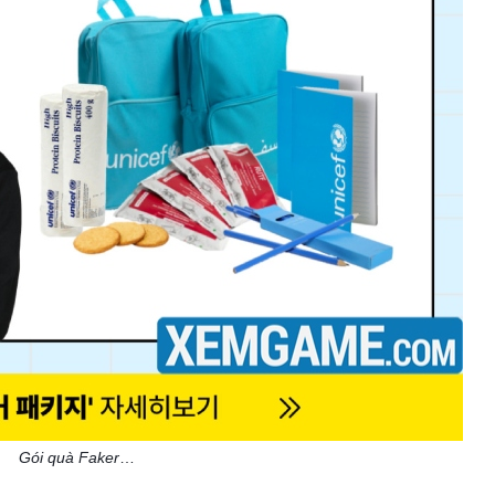
Gói quà Faker
…