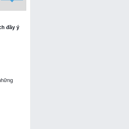
ch đầy ý
 những