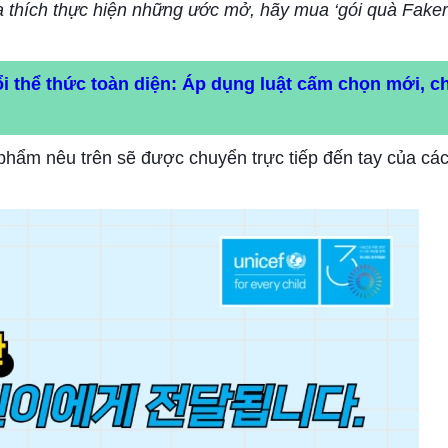
ỏa thích thực hiện những ước mở, hãy mua ‘gói quà Faker
i thể thức toàn diện: Áp dụng luật cấm chọn mới, c
 phẩm nêu trên sẽ được chuyển trực tiếp đến tay của cá