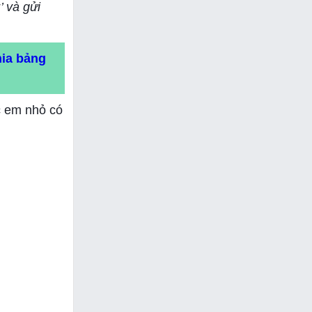
’ và gửi
hia bảng
c em nhỏ có