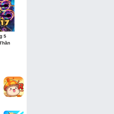
g 5
 Thần