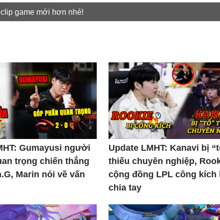
 clip game mới hơn nhé!
MHT: Gumayusi người
Update LMHT: Kanavi bị “
uan trọng chiến thắng
thiếu chuyên nghiệp, Rook
.G, Marin nói về vấn
cộng đồng LPL công kích
chia tay