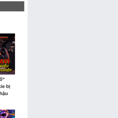
tố”
ie bị
 hậu