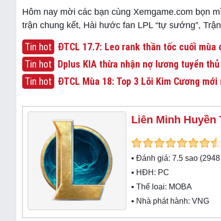
Hôm nay mời các bạn cùng Xemgame.com bọn mình
trận chung kết, Hài hước fan LPL “tự sướng”, Trận
Tin hot
ĐTCL 17.7: Leo rank thần tốc cuối mùa c
Tin hot
Dplus KIA thừa nhận nợ lương tuyển thủ
Tin hot
ĐTCL Mùa 18: Top 3 Lõi Kim Cương mới 
Liên Minh Huyền 
▪ Đánh giá:
7.5
sao (
2948
▪ HĐH:
PC
▪ Thể loại:
MOBA
▪ Nhà phát hành: VNG