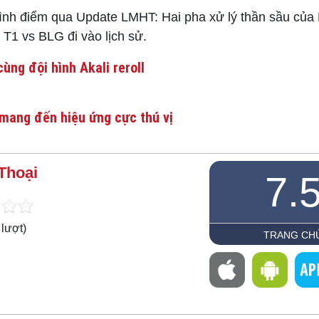
 điểm qua Update LMHT: Hai pha xử lý thần sầu của 
 T1 vs BLG đi vào lịch sử.
ùng đội hình Akali reroll
mang đến hiệu ứng cực thú vị
Thoại
7.
lượt)
TRANG CH