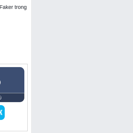
Faker trong
5
Ủ