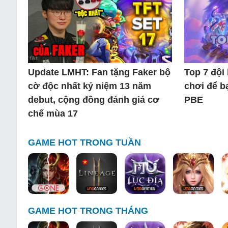
Update LMHT: Fan tặng Faker bộ
Top 7 đội
cờ độc nhất kỷ niệm 13 năm
chơi để b
debut, cộng đồng đánh giá cơ
PBE
chế mùa 17
GAME HOT TRONG TUẦN
GAME HOT TRONG THÁNG