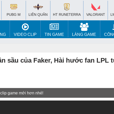
PUBG M
LIÊN QUÂN
HT RUNETERRA
VALORANT
L
ÚNG
VIDEO CLIP
TIN GAME
LÀNG GAME
CÔN
ần sầu của Faker, Hài hước fan LPL 
 clip game mới hơn nhé!