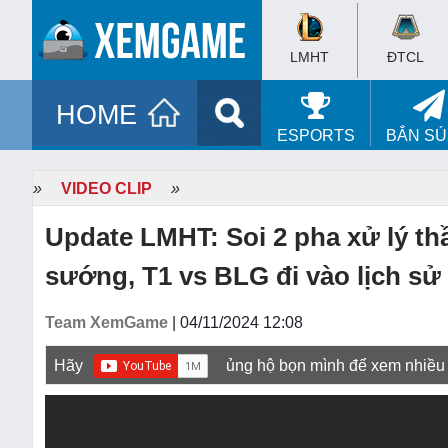
LMHT
ĐTCL
HOME
ESPORTS
BẮN S
»
VIDEO CLIP
»
Update LMHT: Soi 2 pha xử lý th
sướng, T1 vs BLG đi vào lịch sử
Team XemGame
| 04/11/2024 12:08
Hãy
ủng hộ bọn mình để xem nhiều