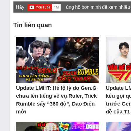
Hãy
ủng hộ bọn mình để xem nhiều
Tin liên quan
Update LMHT: Hé lộ lý do Gen.G
Update L
chưa lên tiếng về vụ Ruler, Trick
kêu gọi q
Rumble sấy “360 độ”, Dao Điện
trước Gen
mới
đề của T1