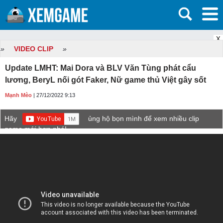
X
»
VIDEO CLIP
»
Update LMHT: Mai Dora và BLV Văn Tùng phát cẩu
lương, BeryL nối gót Faker, Nữ game thủ Việt gây sốt
Mạnh Mèo
| 27/12/2022 9:13
Hãy
ủng hộ bọn mình để xem nhiều clip
game mới hơn nhé!