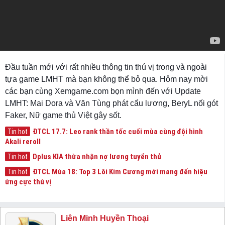
Đầu tuần mới với rất nhiều thông tin thú vị trong và ngoài
tựa game LMHT mà bạn không thể bỏ qua. Hôm nay mời
các bạn cùng Xemgame.com bọn mình đến với Update
LMHT: Mai Dora và Văn Tùng phát cẩu lương, BeryL nối gót
Faker, Nữ game thủ Việt gây sốt.
ĐTCL 17.7: Leo rank thần tốc cuối mùa cùng đội hình
Tin hot
Akali reroll
Dplus KIA thừa nhận nợ lương tuyển thủ
Tin hot
ĐTCL Mùa 18: Top 3 Lõi Kim Cương mới mang đến hiệu
Tin hot
ứng cực thú vị
Liên Minh Huyền Thoại