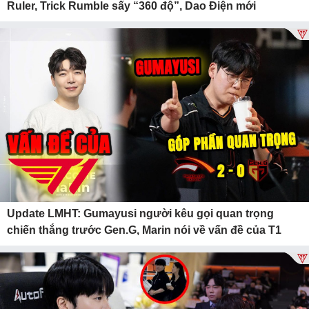
Ruler, Trick Rumble sấy “360 độ”, Dao Điện mới
Update LMHT: Gumayusi người kêu gọi quan trọng
chiến thắng trước Gen.G, Marin nói về vấn đề của T1