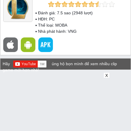
▪ Đánh giá:
7.5
sao (
2948
lượt)
▪ HĐH:
PC
▪ Thể loại:
MOBA
▪ Nhà phát hành: VNG
Hãy
ủng hộ bọn mình để xem nhiều clip
game mới hơn nhé!
X