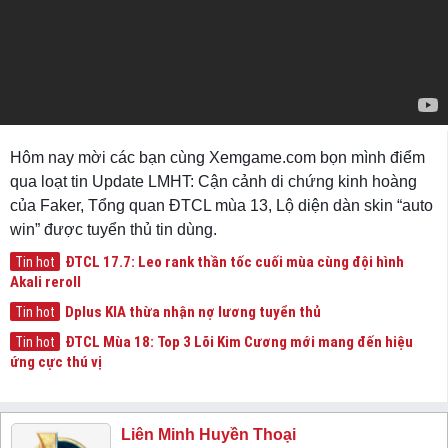
Hôm nay mời các bạn cùng Xemgame.com bọn mình điểm
qua loạt tin Update LMHT: Cận cảnh di chứng kinh hoàng
của Faker, Tổng quan ĐTCL mùa 13, Lộ diện dàn skin “auto
win” được tuyển thủ tin dùng.
ĐTCL 17.7: Leo rank thần tốc cuối mùa cùng đội hình
Tin hot
Akali reroll
Dplus KIA thừa nhận nợ lương tuyển thủ
Tin hot
ĐTCL Mùa 18: Top 3 Lõi Kim Cương mới mang đến hiệu
Tin hot
ứng cực thú vị
Liên Minh Huyền Thoại