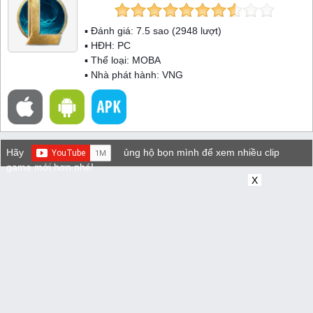
▪ Đánh giá:
7.5
sao (
2948
lượt)
▪ HĐH:
PC
▪ Thể loại:
MOBA
▪ Nhà phát hành: VNG
Hãy
ủng hộ bọn mình để xem nhiều clip
game mới hơn nhé!
X