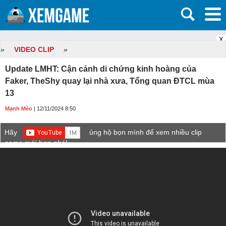
X
»
VIDEO CLIP
»
Update LMHT: Cận cảnh di chứng kinh hoàng của
Faker, TheShy quay lại nhà xưa, Tổng quan ĐTCL mùa
13
Mạnh Mèo
| 12/11/2024 8:50
Hãy
ủng hộ bọn mình để xem nhiều clip
game mới hơn nhé!