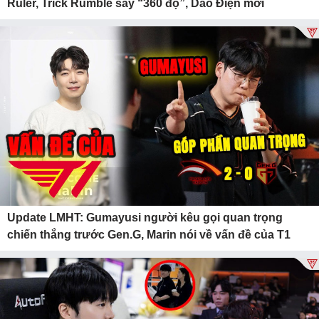
Ruler, Trick Rumble sấy “360 độ”, Dao Điện mới
Update LMHT: Gumayusi người kêu gọi quan trọng
chiến thắng trước Gen.G, Marin nói về vấn đề của T1