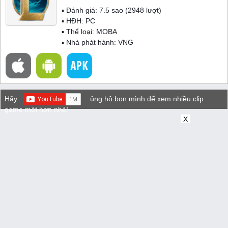
▪ Đánh giá:
7.5
sao (
2948
lượt)
▪ HĐH:
PC
▪ Thể loại:
MOBA
▪ Nhà phát hành: VNG
Hãy
ủng hộ bọn mình để xem nhiều clip
game mới hơn nhé!
X