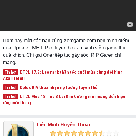
Hôm nay mời các bạn cùng Xemgame.com bọn mình điểm
qua Update LMHT: Riot tuyên bố cấm vĩnh viễn game thủ
quá khích, Chị gái Oner tiếp tục gây sốc, RIP Garen chí
mạng.
ĐTCL 17.7: Leo rank thần tốc cuối mùa cùng đội hình
Tin hot
Akali reroll
Dplus KIA thừa nhận nợ lương tuyển thủ
Tin hot
ĐTCL Mùa 18: Top 3 Lõi Kim Cương mới mang đến hiệu
Tin hot
ứng cực thú vị
Liên Minh Huyền Thoại