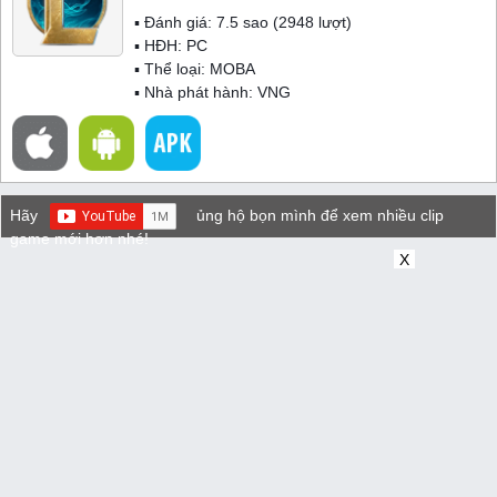
▪ Đánh giá:
7.5
sao (
2948
lượt)
▪ HĐH:
PC
▪ Thể loại:
MOBA
▪ Nhà phát hành: VNG
Hãy
ủng hộ bọn mình để xem nhiều clip
game mới hơn nhé!
X