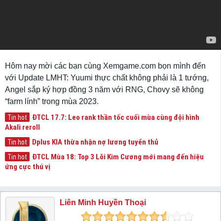
Hôm nay mời các bạn cùng Xemgame.com bọn mình đến
với Update LMHT: Yuumi thực chất không phải là 1 tướng,
Angel sắp ký hợp đồng 3 năm với RNG, Chovy sẽ không
“farm lính” trong mùa 2023.
ĐTCL 17.7: Leo rank thần tốc cuối mùa cùng đội hình
Tin hot
Akali reroll
Dplus KIA thừa nhận nợ lương tuyển thủ
Tin hot
ĐTCL Mùa 18: Top 3 Lõi Kim Cương mới mang đến hiệu
Tin hot
ứng cực thú vị
Liên Minh Huyền Thoại