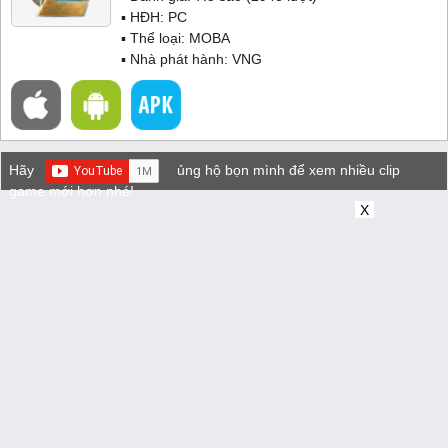
▪ HĐH:
PC
▪ Thể loại:
MOBA
▪ Nhà phát hành: VNG
Hãy
ủng hộ bọn mình để xem nhiều clip
game mới hơn nhé!
X