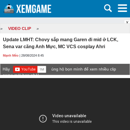
X
»
VIDEO CLIP
»
Update LMHT: Chovy sắp mang Garen đi mid ở LCK,
Sena var căng Anh Mực, MC VCS cosplay Ahri
Mạnh Mèo
| 28/08/2024 8:45
Hãy
ủng hộ bọn mình để xem nhiều clip
game mới hơn nhé!