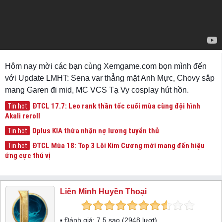
Hôm nay mời các bạn cùng Xemgame.com bọn mình đến
với Update LMHT: Sena var thẳng mặt Anh Mực, Chovy sắp
mang Garen đi mid, MC VCS Tạ Vy cosplay hút hồn.
ĐTCL 17.7: Leo rank thần tốc cuối mùa cùng đội hình
Tin hot
Akali reroll
Dplus KIA thừa nhận nợ lương tuyển thủ
Tin hot
ĐTCL Mùa 18: Top 3 Lõi Kim Cương mới mang đến hiệu
Tin hot
ứng cực thú vị
Liên Minh Huyền Thoại
▪ Đánh giá:
7.5
sao (
2948
lượt)