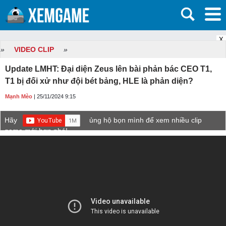
X
»
VIDEO CLIP
»
Update LMHT: Đại diện Zeus lên bài phản bác CEO T1,
T1 bị đối xử như đội bét bảng, HLE là phản diện?
Mạnh Mèo
| 25/11/2024 9:15
Hãy
ủng hộ bọn mình để xem nhiều clip
game mới hơn nhé!