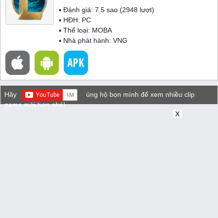
▪ Đánh giá:
7.5
sao (
2948
lượt)
▪ HĐH:
PC
▪ Thể loại:
MOBA
▪ Nhà phát hành: VNG
Hãy
ủng hộ bọn mình để xem nhiều clip
game mới hơn nhé!
X