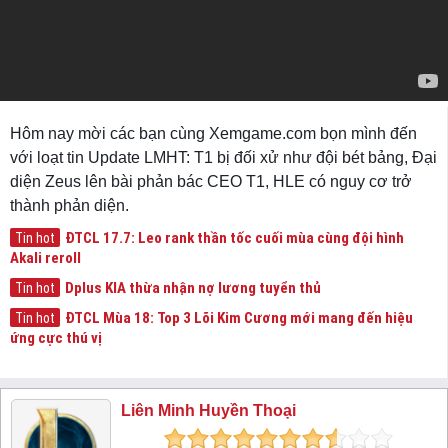
Hôm nay mời các bạn cùng Xemgame.com bọn mình đến
với loạt tin Update LMHT: T1 bị đối xử như đội bét bảng, Đại
diện Zeus lên bài phản bác CEO T1, HLE có nguy cơ trở
thành phản diện.
ĐTCL 17.7: Leo rank thần tốc cuối mùa cùng đội hình
Tin hot
Akali reroll
Dplus KIA thừa nhận nợ lương tuyển thủ
Tin hot
ĐTCL Mùa 18: Top 3 Lõi Kim Cương mới mang đến hiệu
Tin hot
ứng cực thú vị
Liên Minh Huyền Thoại