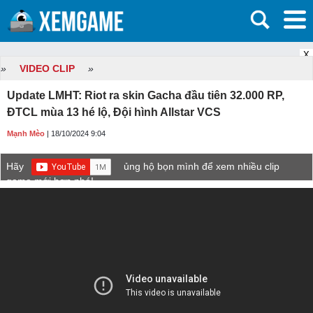
X
»
VIDEO CLIP
»
Update LMHT: Riot ra skin Gacha đầu tiên 32.000 RP,
ĐTCL mùa 13 hé lộ, Đội hình Allstar VCS
Mạnh Mèo
| 18/10/2024 9:04
Hãy
ủng hộ bọn mình để xem nhiều clip
game mới hơn nhé!