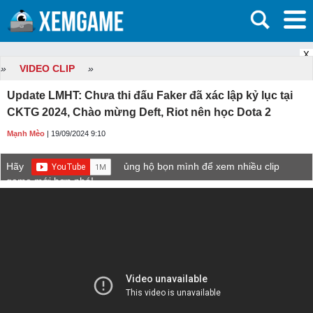
X
»
VIDEO CLIP
»
Update LMHT: Chưa thi đấu Faker đã xác lập kỷ lục tại
CKTG 2024, Chào mừng Deft, Riot nên học Dota 2
Mạnh Mèo
| 19/09/2024 9:10
Hãy
ủng hộ bọn mình để xem nhiều clip
game mới hơn nhé!