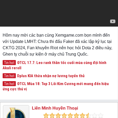
Hôm nay mời các bạn cùng Xemgame.com bọn mình đến
với Update LMHT: Chưa thi đấu Faker đã xác lập kỷ lục tại
CKTG 2024, Fan khuyên Riot nên học hỏi Dota 2 điều này,
Ghen tỵ chuỗi sự kiện ở máy chủ Trung Quốc.
ĐTCL 17.7: Leo rank thần tốc cuối mùa cùng đội hình
Tin hot
Akali reroll
Dplus KIA thừa nhận nợ lương tuyển thủ
Tin hot
ĐTCL Mùa 18: Top 3 Lõi Kim Cương mới mang đến hiệu
Tin hot
ứng cực thú vị
Liên Minh Huyền Thoại