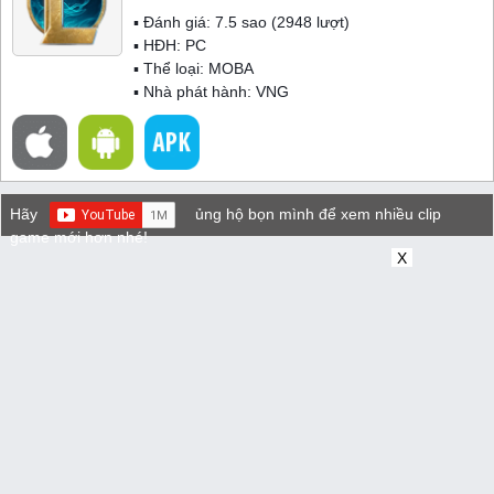
▪ Đánh giá:
7.5
sao (
2948
lượt)
▪ HĐH:
PC
▪ Thể loại:
MOBA
▪ Nhà phát hành: VNG
Hãy
ủng hộ bọn mình để xem nhiều clip
game mới hơn nhé!
X