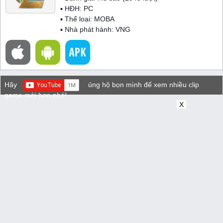
▪ HĐH:
PC
▪ Thể loại:
MOBA
▪ Nhà phát hành: VNG
Hãy
ủng hộ bọn mình để xem nhiều clip
game mới hơn nhé!
X