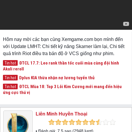
Hôm nay mời các bạn cùng Xemgame.com bọn mình đến
với Update LMHT: Chi tiết kỹ năng Skarner làm lại, Chi tiết
quá trình Riot điều tra bán độ ở VCS giống như phim.
ĐTCL 17.7: Leo rank thần tốc cuối mùa cùng đội hình
Tin hot
Akali reroll
Dplus KIA thừa nhận nợ lương tuyển thủ
Tin hot
ĐTCL Mùa 18: Top 3 Lõi Kim Cương mới mang đến hiệu
Tin hot
ứng cực thú vị
Liên Minh Huyền Thoại
▪ Đánh giá:
7.5
sao (
2948
lượt)