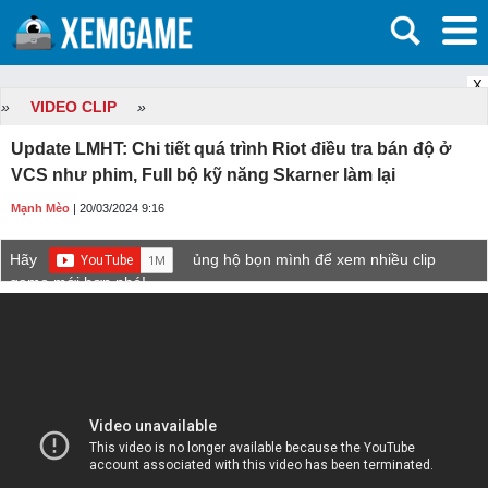
X
»
VIDEO CLIP
»
Update LMHT: Chi tiết quá trình Riot điều tra bán độ ở
VCS như phim, Full bộ kỹ năng Skarner làm lại
Mạnh Mèo
| 20/03/2024 9:16
Hãy
ủng hộ bọn mình để xem nhiều clip
game mới hơn nhé!