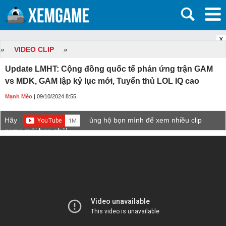
X
»
VIDEO CLIP
»
Update LMHT: Cộng đồng quốc tế phản ứng trận GAM
vs MDK, GAM lập kỷ lục mới, Tuyển thủ LOL IQ cao
Mạnh Mèo
| 09/10/2024 8:55
Hãy
ủng hộ bọn mình để xem nhiều clip
game mới hơn nhé!