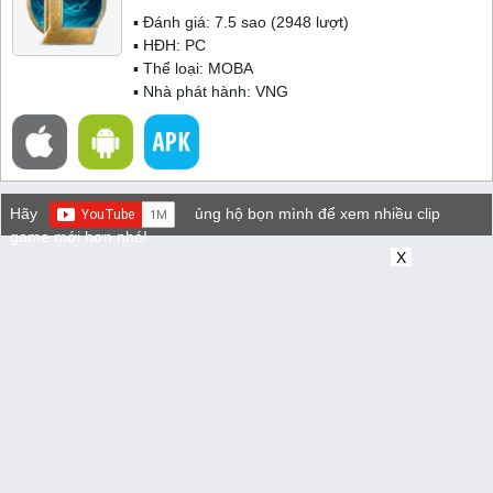
▪ Đánh giá:
7.5
sao (
2948
lượt)
▪ HĐH:
PC
▪ Thể loại:
MOBA
▪ Nhà phát hành: VNG
Hãy
ủng hộ bọn mình để xem nhiều clip
game mới hơn nhé!
X