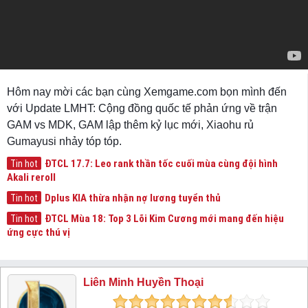
Hôm nay mời các bạn cùng Xemgame.com bọn mình đến
với Update LMHT: Cộng đồng quốc tế phản ứng về trận
GAM vs MDK, GAM lập thêm kỷ lục mới, Xiaohu rủ
Gumayusi nhảy tóp tóp.
ĐTCL 17.7: Leo rank thần tốc cuối mùa cùng đội hình
Tin hot
Akali reroll
Dplus KIA thừa nhận nợ lương tuyển thủ
Tin hot
ĐTCL Mùa 18: Top 3 Lõi Kim Cương mới mang đến hiệu
Tin hot
ứng cực thú vị
Liên Minh Huyền Thoại