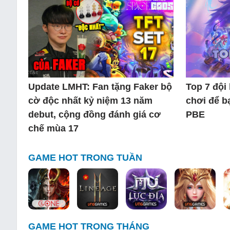
Update LMHT: Fan tặng Faker bộ
Top 7 đội
cờ độc nhất kỷ niệm 13 năm
chơi để b
debut, cộng đồng đánh giá cơ
PBE
chế mùa 17
GAME HOT TRONG TUẦN
GAME HOT TRONG THÁNG