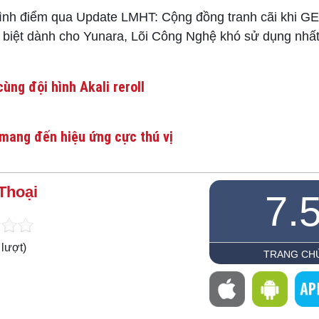
h điểm qua Update LMHT: Cộng đồng tranh cãi khi GE
c biệt dành cho Yunara, Lõi Công Nghệ khó sử dụng nh
ùng đội hình Akali reroll
mang đến hiệu ứng cực thú vị
Thoại
7.
lượt)
TRANG CH