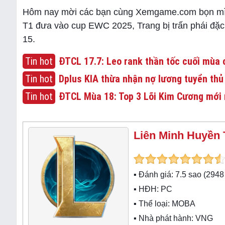
Hôm nay mời các bạn cùng Xemgame.com bọn mìn
T1 đưa vào cup EWC 2025, Trang bị trấn phái đặ
15.
Tin hot
ĐTCL 17.7: Leo rank thần tốc cuối mùa c
Tin hot
Dplus KIA thừa nhận nợ lương tuyển thủ
Tin hot
ĐTCL Mùa 18: Top 3 Lõi Kim Cương mới 
Liên Minh Huyền 
▪ Đánh giá:
7.5
sao (
2948
▪ HĐH:
PC
▪ Thể loại:
MOBA
▪ Nhà phát hành: VNG