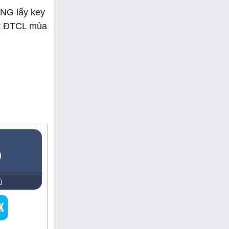
NG lấy key
ất ĐTCL mùa
5
Ủ