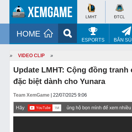
LMHT
ĐTCL
HOME
ESPORTS
BẮN S
»
VIDEO CLIP
»
Update LMHT: Cộng đồng tranh cã
đặc biệt dành cho Yunara
Team XemGame
| 22/07/2025 9:06
Hãy
ủng hộ bọn mình để xem nhiều