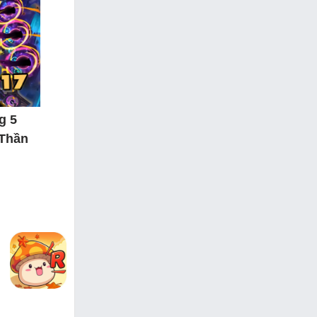
g 5
 Thần