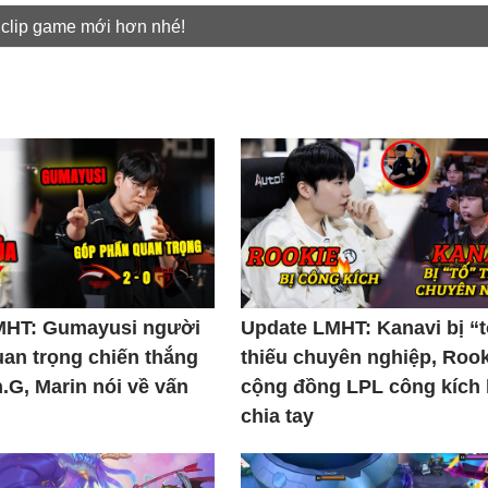
 clip game mới hơn nhé!
MHT: Gumayusi người
Update LMHT: Kanavi bị “
uan trọng chiến thắng
thiếu chuyên nghiệp, Rook
.G, Marin nói về vấn
cộng đồng LPL công kích
chia tay