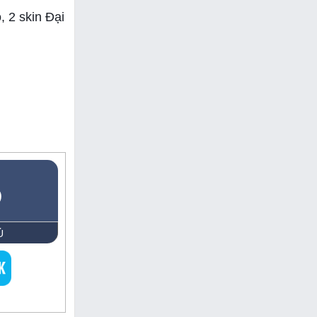
 2 skin Đại
5
Ủ