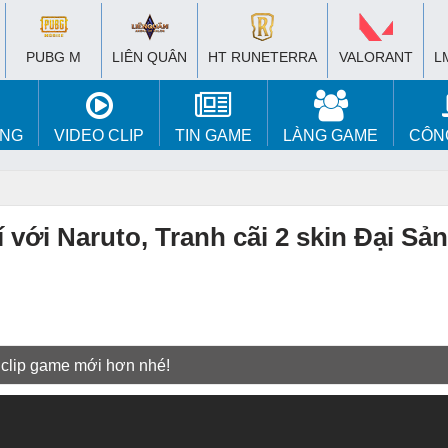
PUBG M
LIÊN QUÂN
HT RUNETERRA
VALORANT
L
ÚNG
VIDEO CLIP
TIN GAME
LÀNG GAME
CÔN
ới Naruto, Tranh cãi 2 skin Đại Sả
 clip game mới hơn nhé!