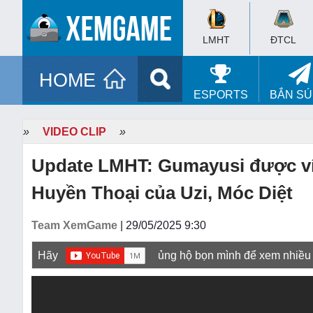
LMHT
ĐTCL
HOME
ESPORTS
BẮN S
»
VIDEO CLIP
»
Update LMHT: Gumayusi được ví v
Huyền Thoại của Uzi, Móc Diệt
Team XemGame
| 29/05/2025 9:30
Hãy
ủng hộ bọn mình để xem nhiều