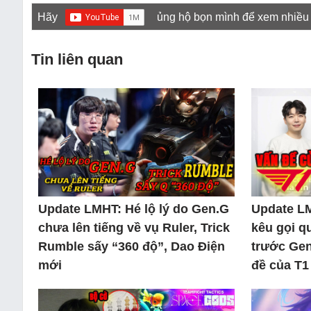
Hãy
ủng hộ bọn mình để xem nhiều
Tin liên quan
Update LMHT: Hé lộ lý do Gen.G
Update L
chưa lên tiếng về vụ Ruler, Trick
kêu gọi q
Rumble sấy “360 độ”, Dao Điện
trước Gen
mới
đề của T1