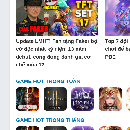
Update LMHT: Fan tặng Faker bộ
Top 7 đội
cờ độc nhất kỷ niệm 13 năm
chơi để b
debut, cộng đồng đánh giá cơ
PBE
chế mùa 17
GAME HOT TRONG TUẦN
GAME HOT TRONG THÁNG