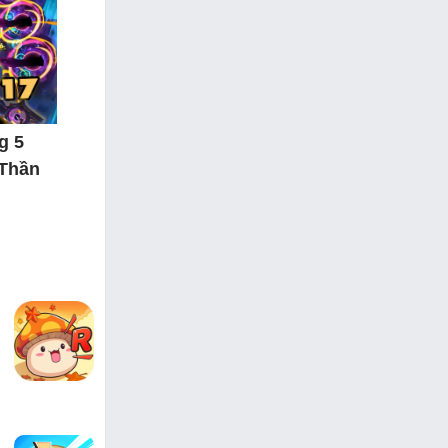
g 5
 Thần