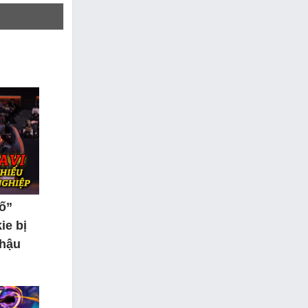
tố”
ie bị
 hậu