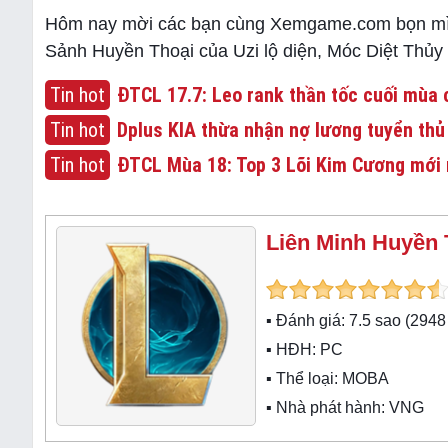
Hôm nay mời các bạn cùng Xemgame.com bọn mình
Sảnh Huyền Thoại của Uzi lộ diện, Móc Diệt Thủy 
Tin hot
ĐTCL 17.7: Leo rank thần tốc cuối mùa c
Tin hot
Dplus KIA thừa nhận nợ lương tuyển thủ
Tin hot
ĐTCL Mùa 18: Top 3 Lõi Kim Cương mới 
Liên Minh Huyền 
▪ Đánh giá:
7.5
sao (
2948
▪ HĐH:
PC
▪ Thể loại:
MOBA
▪ Nhà phát hành: VNG