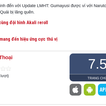
 đến với Update LMHT: Gumayusi được ví với Naruto,
Quái bị lãng quên.
ùng đội hình Akali reroll
mang đến hiệu ứng cực thú vị
Thoại
7.
lượt)
TRANG CH