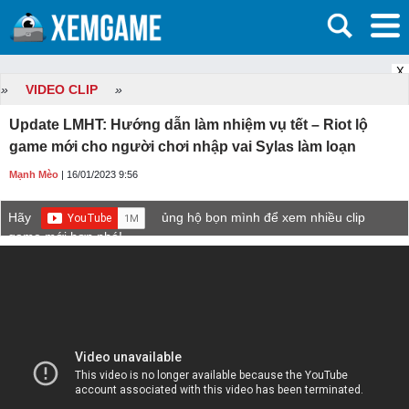
X
»
VIDEO CLIP
»
Update LMHT: Hướng dẫn làm nhiệm vụ tết – Riot lộ
game mới cho người chơi nhập vai Sylas làm loạn
Mạnh Mèo
| 16/01/2023 9:56
Hãy
ủng hộ bọn mình để xem nhiều clip
game mới hơn nhé!