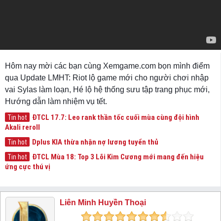
Hôm nay mời các bạn cùng Xemgame.com bọn mình điểm
qua Update LMHT: Riot lộ game mới cho người chơi nhập
vai Sylas làm loạn, Hé lộ hệ thống sưu tập trang phục mới,
Hướng dẫn làm nhiệm vụ tết.
ĐTCL 17.7: Leo rank thần tốc cuối mùa cùng đội hình
Tin hot
Akali reroll
Dplus KIA thừa nhận nợ lương tuyển thủ
Tin hot
ĐTCL Mùa 18: Top 3 Lõi Kim Cương mới mang đến hiệu
Tin hot
ứng cực thú vị
Liên Minh Huyền Thoại