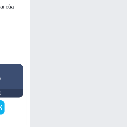
ai của
5
Ủ