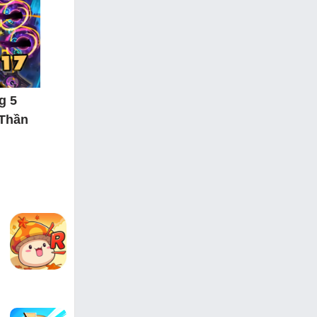
g 5
 Thần