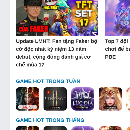
Update LMHT: Fan tặng Faker bộ
Top 7 đội
cờ độc nhất kỷ niệm 13 năm
chơi để b
debut, cộng đồng đánh giá cơ
PBE
chế mùa 17
GAME HOT TRONG TUẦN
GAME HOT TRONG THÁNG