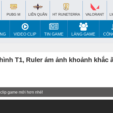
PUBG M
LIÊN QUÂN
HT RUNETERRA
VALORANT
L
ÚNG
VIDEO CLIP
TIN GAME
LÀNG GAME
CÔN
hình T1, Ruler ám ảnh khoảnh khắc 
 clip game mới hơn nhé!