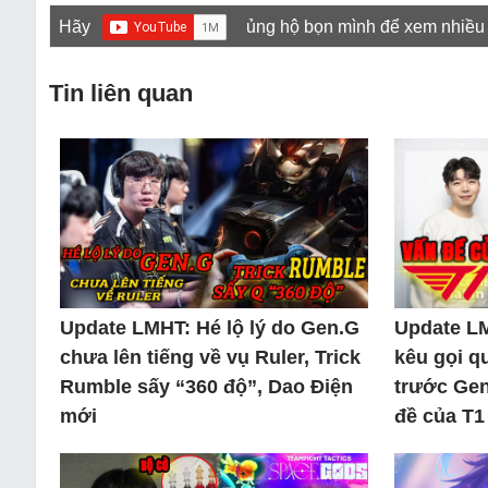
Hãy
ủng hộ bọn mình để xem nhiều
Tin liên quan
Update LMHT: Hé lộ lý do Gen.G
Update L
chưa lên tiếng về vụ Ruler, Trick
kêu gọi q
Rumble sấy “360 độ”, Dao Điện
trước Gen
mới
đề của T1