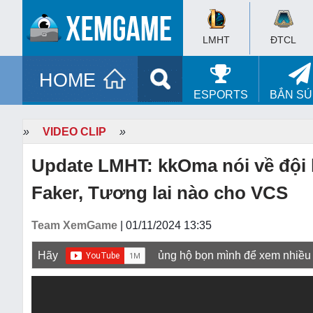
LMHT
ĐTCL
HOME
ESPORTS
BẮN S
»
VIDEO CLIP
»
Update LMHT: kkOma nói về đội 
Faker, Tương lai nào cho VCS
Team XemGame
| 01/11/2024 13:35
Hãy
ủng hộ bọn mình để xem nhiều