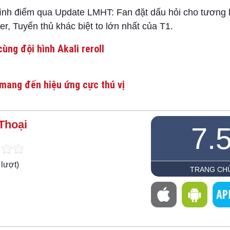
 điểm qua Update LMHT: Fan đặt dấu hỏi cho tương l
er, Tuyển thủ khác biệt to lớn nhất của T1.
ùng đội hình Akali reroll
mang đến hiệu ứng cực thú vị
Thoại
7.
lượt)
TRANG CH