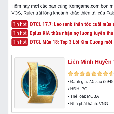
Hôm nay mời các bạn cùng Xemgame.com bọn mình
VCS, Ruler trải lòng khoảnh khắc thiên tài của Fak
Tin hot
ĐTCL 17.7: Leo rank thần tốc cuối mùa c
Tin hot
Dplus KIA thừa nhận nợ lương tuyển thủ
Tin hot
ĐTCL Mùa 18: Top 3 Lõi Kim Cương mới 
Liên Minh Huyền 
▪ Đánh giá:
7.5
sao (
2948
▪ HĐH:
PC
▪ Thể loại:
MOBA
▪ Nhà phát hành: VNG