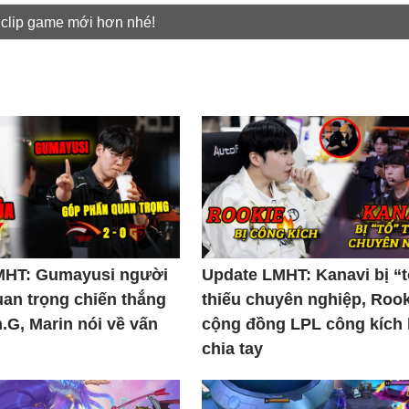
 clip game mới hơn nhé!
MHT: Gumayusi người
Update LMHT: Kanavi bị “
uan trọng chiến thắng
thiếu chuyên nghiệp, Rook
.G, Marin nói về vấn
cộng đồng LPL công kích
chia tay