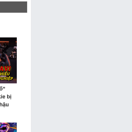
tố”
ie bị
 hậu