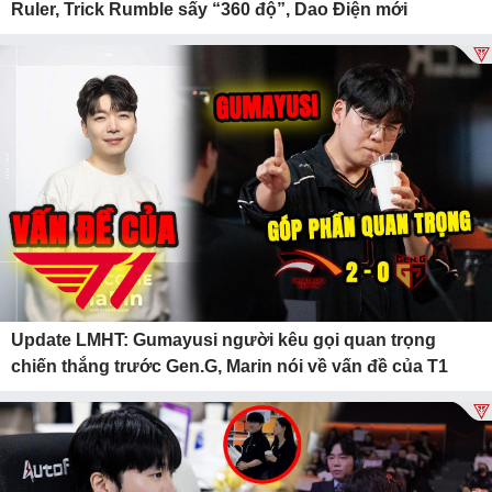
Ruler, Trick Rumble sấy “360 độ”, Dao Điện mới
Update LMHT: Gumayusi người kêu gọi quan trọng
chiến thắng trước Gen.G, Marin nói về vấn đề của T1