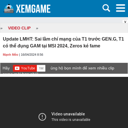
X
»
VIDEO CLIP
»
Update LMHT: Sai lầm chí mạng của T1 trước GEN.G, T1
có thể đụng GAM tại MSI 2024, Zeros ké fame
Mạnh Mèo
| 16/04/2024 8:56
Hãy
ủng hộ bọn mình để xem nhiều clip
game mới hơn nhé!