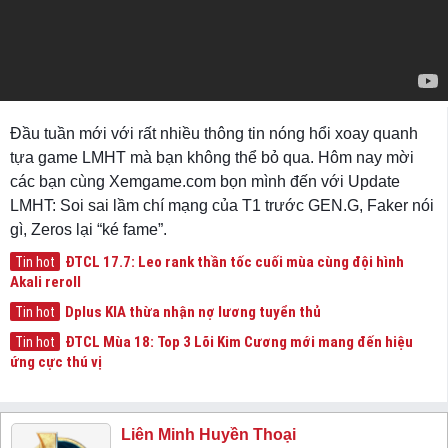
Đầu tuần mới với rất nhiều thông tin nóng hổi xoay quanh
tựa game LMHT mà bạn không thể bỏ qua. Hôm nay mời
các bạn cùng Xemgame.com bọn mình đến với Update
LMHT: Soi sai lầm chí mạng của T1 trước GEN.G, Faker nói
gì, Zeros lại “ké fame”.
ĐTCL 17.7: Leo rank thần tốc cuối mùa cùng đội hình
Tin hot
Akali reroll
Dplus KIA thừa nhận nợ lương tuyển thủ
Tin hot
ĐTCL Mùa 18: Top 3 Lõi Kim Cương mới mang đến hiệu
Tin hot
ứng cực thú vị
Liên Minh Huyền Thoại