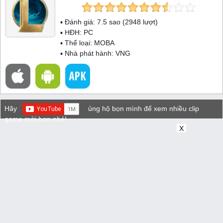
▪ Đánh giá:
7.5
sao (
2948
lượt)
▪ HĐH:
PC
▪ Thể loại:
MOBA
▪ Nhà phát hành: VNG
Hãy
ủng hộ bọn mình để xem nhiều clip
game mới hơn nhé!
X