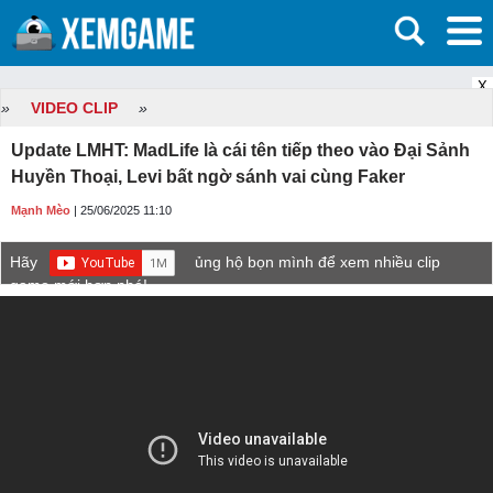
X
»
VIDEO CLIP
»
Update LMHT: MadLife là cái tên tiếp theo vào Đại Sảnh
Huyền Thoại, Levi bất ngờ sánh vai cùng Faker
Mạnh Mèo
| 25/06/2025 11:10
Hãy
ủng hộ bọn mình để xem nhiều clip
game mới hơn nhé!