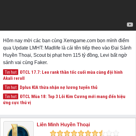
Hôm nay mời các bạn cùng Xemgame.com bọn mình điểm
qua Update LMHT: Madlife là cái tên tiếp theo vào Đại Sảnh
Huyền Thoại, Scout bị phạt hơn 115 tỷ đồng, Levi bất ngờ
sánh vai cùng Faker.
ĐTCL 17.7: Leo rank thần tốc cuối mùa cùng đội hình
Tin hot
Akali reroll
Dplus KIA thừa nhận nợ lương tuyển thủ
Tin hot
ĐTCL Mùa 18: Top 3 Lõi Kim Cương mới mang đến hiệu
Tin hot
ứng cực thú vị
Liên Minh Huyền Thoại