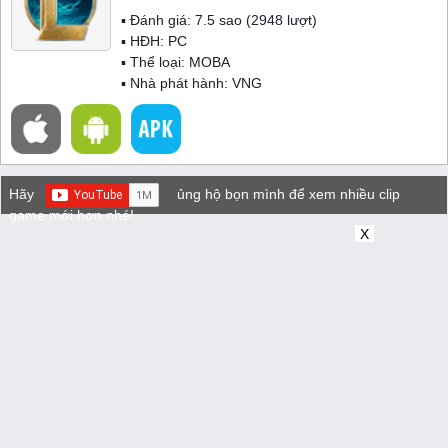
▪ Đánh giá:
7.5
sao (
2948
lượt)
▪ HĐH:
PC
▪ Thể loại:
MOBA
▪ Nhà phát hành: VNG
Hãy
ủng hộ bọn mình để xem nhiều clip
game mới hơn nhé!
X