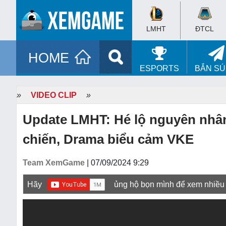
LMHT
ĐTCL
HOME
ESPORTS
BẮN S
»
VIDEO CLIP
»
Update LMHT: Hé lộ nguyên nhân 
chiến, Drama biểu cảm VKE
Team XemGame
| 07/09/2024 9:29
Hãy
ủng hộ bọn mình để xem nhiều