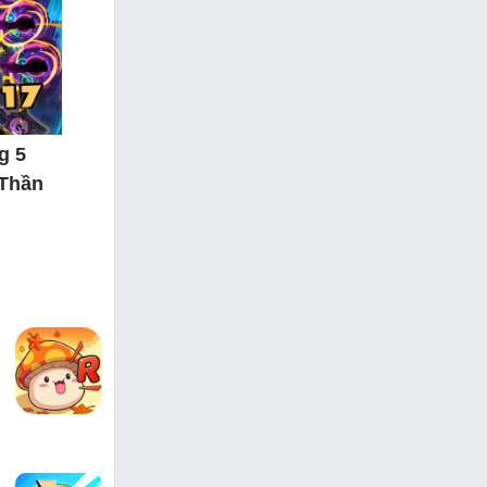
g 5
 Thần