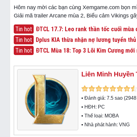
Hôm nay mời các bạn cùng Xemgame.com bọn mìn
Giải mã trailer Arcane mùa 2, Biểu cảm Vikings gây
Tin hot
ĐTCL 17.7: Leo rank thần tốc cuối mùa c
Tin hot
Dplus KIA thừa nhận nợ lương tuyển thủ
Tin hot
ĐTCL Mùa 18: Top 3 Lõi Kim Cương mới 
Liên Minh Huyền 
▪ Đánh giá:
7.5
sao (
2948
▪ HĐH:
PC
▪ Thể loại:
MOBA
▪ Nhà phát hành: VNG