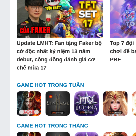
Update LMHT: Fan tặng Faker bộ
Top 7 đội
cờ độc nhất kỷ niệm 13 năm
chơi để b
debut, cộng đồng đánh giá cơ
PBE
chế mùa 17
GAME HOT TRONG TUẦN
GAME HOT TRONG THÁNG