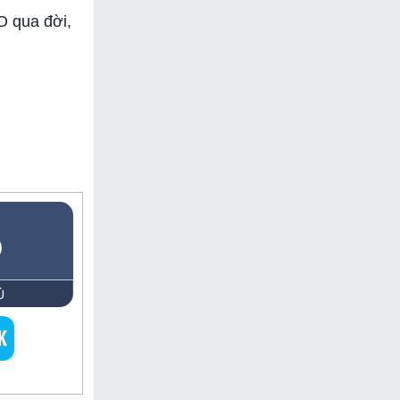
 qua đời,
5
Ủ