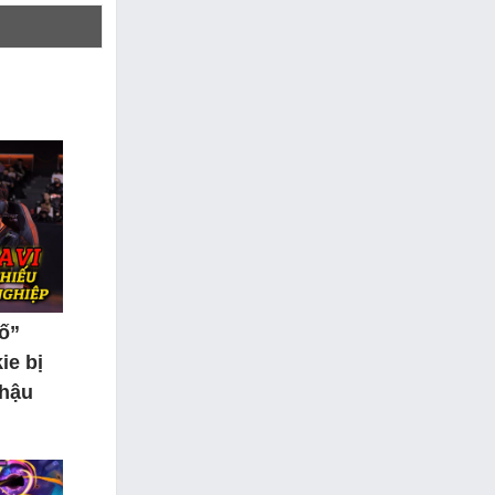
tố”
ie bị
 hậu