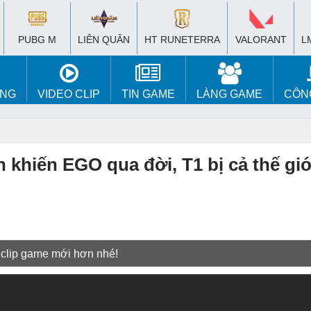
PUBG M
LIÊN QUÂN
HT RUNETERRA
VALORANT
L
ÚNG
VIDEO CLIP
TIN GAME
LÀNG GAME
CÔN
khiến EGO qua đời, T1 bị cả thế giớ
 clip game mới hơn nhé!