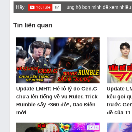
Hãy
ủng hộ bọn mình để xem nhiều
Tin liên quan
Update LMHT: Hé lộ lý do Gen.G
Update L
chưa lên tiếng về vụ Ruler, Trick
kêu gọi q
Rumble sấy “360 độ”, Dao Điện
trước Gen
mới
đề của T1