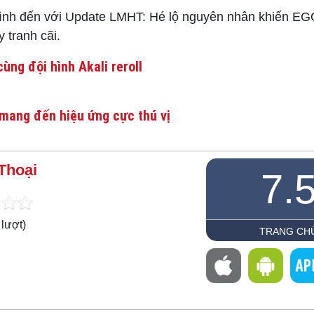
h đến với Update LMHT: Hé lộ nguyên nhân khiến EGO
 tranh cãi.
ùng đội hình Akali reroll
mang đến hiệu ứng cực thú vị
Thoại
7.
lượt)
TRANG CH