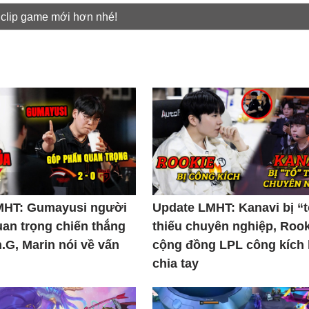
 clip game mới hơn nhé!
MHT: Gumayusi người
Update LMHT: Kanavi bị “
uan trọng chiến thắng
thiếu chuyên nghiệp, Rook
.G, Marin nói về vấn
cộng đồng LPL công kích
chia tay